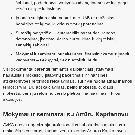
šablonai, padedantys tvarkyti kasdienę įmonės veiklą pagal
teisės aktų reikalavimus.
Įmonės steigimo dokumentai: nuo UAB ar mažosios
bendrijos steigimo iki vidaus tvarkų parengimo.
Sutarčių pavyzdžiai – automobilio panaudos, rangos,
dovanojimo, įkeitimo, darbo nutraukimo ir kitų teisinių
santykių šablonai.
Mokymai ir seminarai buhalteriams, finansininkams ir įmonių
vadovams – tiek gyvai, tiek nuotoliniu būdu.
Visi dokumentai parengti remiantis galiojančiais įstatymais,
naujausiais mokesčių įstatymų pakeitimais ir finansinės
atskaitomybės reformos reikalavimais. Turinyje nuolat atnaujinamos
temos: PVM, DU apskaičiavimas, pelno mokestis, cukraus
mokestis, pensijų reforma, verslo plėtros finansavimas ir kitos
aktualijos.
Mokymai ir seminarai su Artūru Kapitanovu
AVKC nuolat organizuoja profesionalius buhalterinės apskaitos ir
mokesčių seminarus, kuriuos veda lektorius Artūras Kapitanovas –