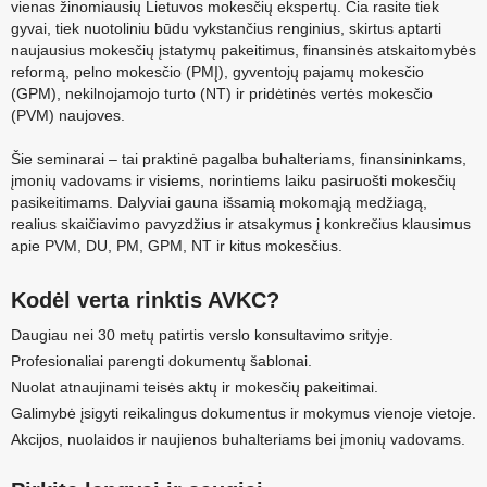
vienas žinomiausių Lietuvos mokesčių ekspertų. Čia rasite tiek
gyvai, tiek nuotoliniu būdu vykstančius renginius, skirtus aptarti
naujausius mokesčių įstatymų pakeitimus, finansinės atskaitomybės
reformą, pelno mokesčio (PMĮ), gyventojų pajamų mokesčio
(GPM), nekilnojamojo turto (NT) ir pridėtinės vertės mokesčio
(PVM) naujoves.
Šie seminarai – tai praktinė pagalba buhalteriams, finansininkams,
įmonių vadovams ir visiems, norintiems laiku pasiruošti mokesčių
pasikeitimams. Dalyviai gauna išsamią mokomąją medžiagą,
realius skaičiavimo pavyzdžius ir atsakymus į konkrečius klausimus
apie PVM, DU, PM, GPM, NT ir kitus mokesčius.
Kodėl verta rinktis AVKC?
Daugiau nei 30 metų patirtis verslo konsultavimo srityje.
Profesionaliai parengti dokumentų šablonai.
Nuolat atnaujinami teisės aktų ir mokesčių pakeitimai.
Galimybė įsigyti reikalingus dokumentus ir mokymus vienoje vietoje.
Akcijos, nuolaidos ir naujienos buhalteriams bei įmonių vadovams.