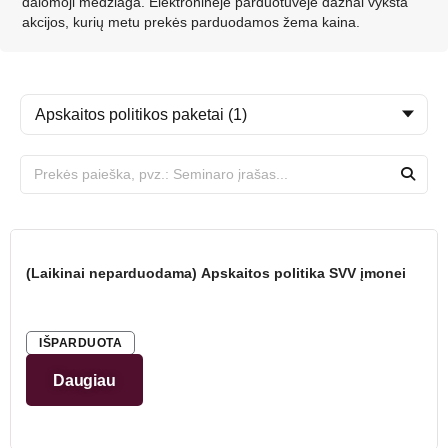
dalomoji medžiaga. Elektroninėje parduotuvėje dažnai vyksta
akcijos, kurių metu prekės parduodamos žema kaina.
(Laikinai neparduodama) Apskaitos politika SVV įmonei
IŠPARDUOTA
Daugiau