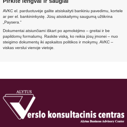
Pirkite lengvai ir saugiai
AVKC el. parduotuvėje galite atsiskaityti bankiniu pavedimu, kortele
ar per el. bankininkystę. Jūsų atsiskaitymų saugumą užtikrina
„Paysera.“
Dokumentai atsiunčiami iškart po apmokėjimo – greitai ir be
papildomų formalumų. Raskite viską, ko reikia jūsų įmonei – nuo
steigimo dokumentų iki apskaitos politikos ir mokymų. AVKC –
viskas verslui vienoje vietoje.