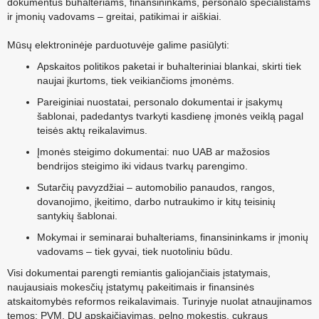
dokumentus buhalteriams, finansininkams, personalo specialistams
ir įmonių vadovams – greitai, patikimai ir aiškiai.
Mūsų elektroninėje parduotuvėje galime pasiūlyti:
Apskaitos politikos paketai ir buhalteriniai blankai, skirti tiek
naujai įkurtoms, tiek veikiančioms įmonėms.
Pareiginiai nuostatai, personalo dokumentai ir įsakymų
šablonai, padedantys tvarkyti kasdienę įmonės veiklą pagal
teisės aktų reikalavimus.
Įmonės steigimo dokumentai: nuo UAB ar mažosios
bendrijos steigimo iki vidaus tvarkų parengimo.
Sutarčių pavyzdžiai – automobilio panaudos, rangos,
dovanojimo, įkeitimo, darbo nutraukimo ir kitų teisinių
santykių šablonai.
Mokymai ir seminarai buhalteriams, finansininkams ir įmonių
vadovams – tiek gyvai, tiek nuotoliniu būdu.
Visi dokumentai parengti remiantis galiojančiais įstatymais,
naujausiais mokesčių įstatymų pakeitimais ir finansinės
atskaitomybės reformos reikalavimais. Turinyje nuolat atnaujinamos
temos: PVM, DU apskaičiavimas, pelno mokestis, cukraus