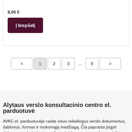
8,00
€
Į krepšelį
<
1
2
3
…
9
>
Alytaus verslo konsultacinio centro el.
parduotuvė
AVKC el. parduotuvėje rasite visus reikalingus verslo dokumentus,
šablonus, formas ir mokomąją medžiagą. Čia paprasta įsigyti