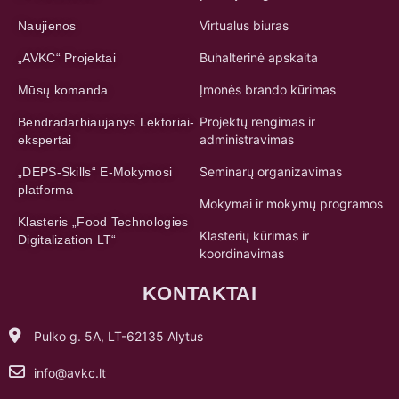
Virtualus biuras
Naujienos
Buhalterinė apskaita
„AVKC“ Projektai
Įmonės brando kūrimas
Mūsų komanda
Projektų rengimas ir
Bendradarbiaujanys Lektoriai-
administravimas
ekspertai
Seminarų organizavimas
„DEPS-Skills“ E-Mokymosi
platforma
Mokymai ir mokymų programos
Klasteris „Food Technologies
Klasterių kūrimas ir
Digitalization LT“
koordinavimas
KONTAKTAI
Pulko g. 5A, LT-62135 Alytus
info@avkc.lt