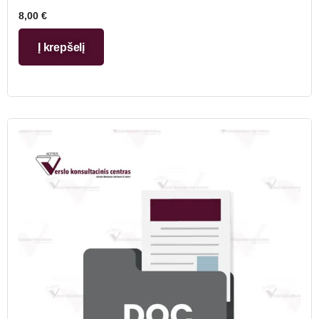
8,00
€
Į krepšelį