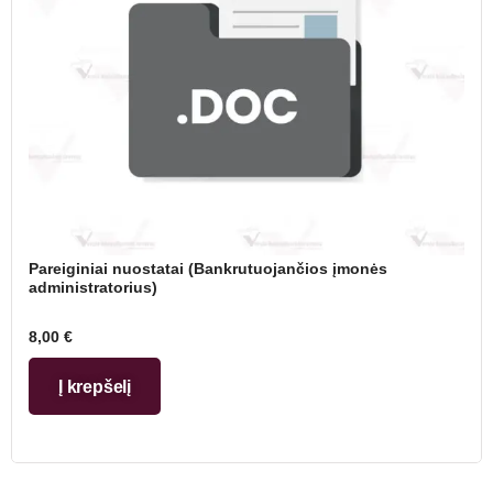
Pareiginiai nuostatai (Bankrutuojančios įmonės
administratorius)
8,00
€
Į krepšelį