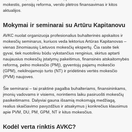
mokestis, pensijų reforma, verslo plėtros finansavimas ir kitos
aktualijos.
Mokymai ir seminarai su Artūru Kapitanovu
AVKC nuolat organizuoja profesionalius buhalterinės apskaitos ir
mokesčių seminarus, kuriuos veda lektorius Artūras Kapitanovas –
vienas žinomiausių Lietuvos mokesčių ekspertų. Čia rasite tiek
gyvai, tiek nuotoliniu būdu vykstančius renginius, skirtus aptarti
naujausius mokesčių įstatymų pakeitimus, finansinės atskaitomybės
reformą, pelno mokesčio (PMĮ), gyventojų pajamų mokesčio
(GPM), nekilnojamojo turto (NT) ir pridėtinės vertės mokesčio
(PVM) naujoves.
Šie seminarai – tai praktinė pagalba buhalteriams, finansininkams,
įmonių vadovams ir visiems, norintiems laiku pasiruošti mokesčių
pasikeitimams. Dalyviai gauna išsamią mokomąją medžiagą,
realius skaičiavimo pavyzdžius ir atsakymus į konkrečius klausimus
apie PVM, DU, PM, GPM, NT ir kitus mokesčius.
Kodėl verta rinktis AVKC?