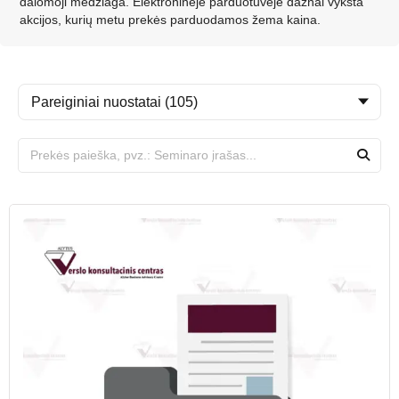
dalomoji medžiaga. Elektroninėje parduotuvėje dažnai vyksta
akcijos, kurių metu prekės parduodamos žema kaina.