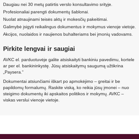
Daugiau nei 30 metų patirtis verslo konsultavimo srityje.
Profesionaliai parengti dokumentų šablonai.
Nuolat atnaujinami teisės aktų ir mokesčių pakeitimai.
Galimybė įsigyti reikalingus dokumentus ir mokymus vienoje vietoje.
Akcijos, nuolaidos ir naujienos buhalteriams bei įmonių vadovams.
Pirkite lengvai ir saugiai
AVKC el. parduotuvėje galite atsiskaityti bankiniu pavedimu, kortele
ar per el. bankininkystę. Jūsų atsiskaitymų saugumą užtikrina
„Paysera.“
Dokumentai atsiunčiami iškart po apmokėjimo – greitai ir be
papildomų formalumų. Raskite viską, ko reikia jūsų įmonei – nuo
steigimo dokumentų iki apskaitos politikos ir mokymų. AVKC –
viskas verslui vienoje vietoje.