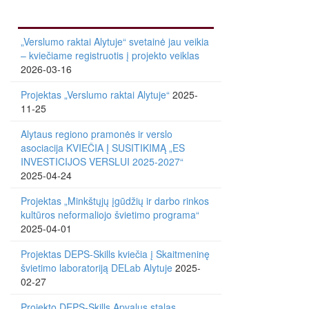
„Verslumo raktai Alytuje“ svetainė jau veikia
– kviečiame registruotis į projekto veiklas
2026-03-16
Projektas „Verslumo raktai Alytuje“
2025-
11-25
Alytaus regiono pramonės ir verslo
asociacija KVIEČIA Į SUSITIKIMĄ „ES
INVESTICIJOS VERSLUI 2025-2027“
2025-04-24
Projektas „Minkštųjų įgūdžių ir darbo rinkos
kultūros neformaliojo švietimo programa“
2025-04-01
Projektas DEPS-Skills kviečia į Skaitmeninę
švietimo laboratoriją DELab Alytuje
2025-
02-27
Projekto DEPS-Skills Apvalus stalas