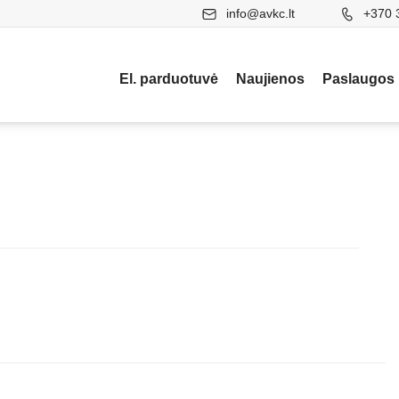
info@avkc.lt
+370 
El. parduotuvė
Naujienos
Paslaugos