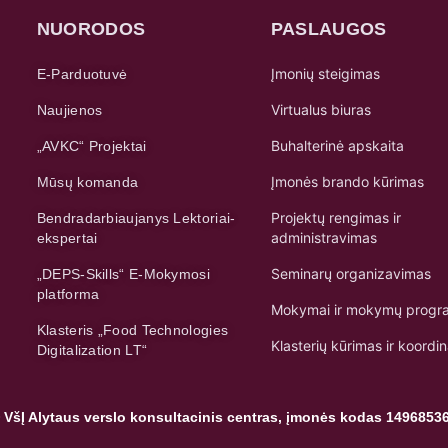
NUORODOS
PASLAUGOS
Įmonių steigimas
E-Parduotuvė
Virtualus biuras
Naujienos
Buhalterinė apskaita
„AVKC“ Projektai
Įmonės brando kūrimas
Mūsų komanda
Projektų rengimas ir
Bendradarbiaujanys Lektoriai-
administravimas
ekspertai
Seminarų organizavimas
„DEPS-Skills“ E-Mokymosi
platforma
Mokymai ir mokymų progr
Klasteris „Food Technologies
Klasterių kūrimas ir koordi
Digitalization LT“
 VšĮ Alytaus verslo konsultacinis centras, įmonės kodas 1496853