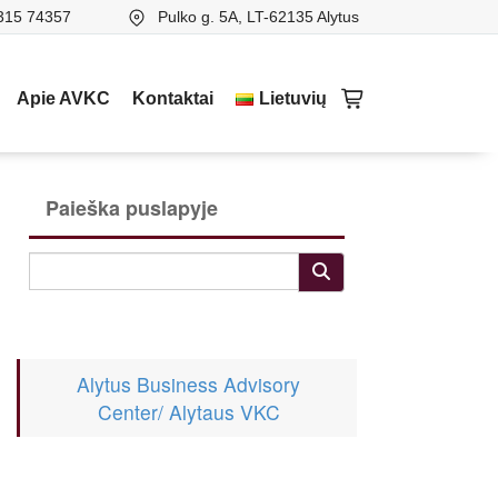
315 74357
Pulko g. 5A, LT-62135 Alytus
Apie AVKC
Kontaktai
Lietuvių
Paieška puslapyje
Alytus Business Advisory
Center/ Alytaus VKC