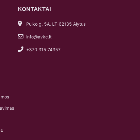
KONTAKTAI
Pulko g. 5A, LT-62135 Alytus
info@avkc.lt
+370 315 74357
amos
navimas
61