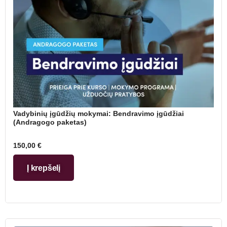
Vadybinių įgūdžių mokymai: Bendravimo įgūdžiai
(Andragogo paketas)
150,00
€
Į krepšelį