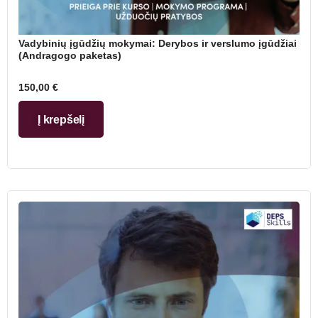
Vadybinių įgūdžių mokymai: Derybos ir verslumo įgūdžiai
(Andragogo paketas)
150,00
€
Į krepšelį