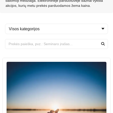
dalomoji medžiaga. Elektroninėje parduotuvėje dažnai vyksta
akcijos, kurių metu prekės parduodamos žema kaina.