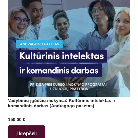
Vadybinių įgūdžių mokymai: Kultūrinis intelektas ir
komandinis darbas (Andragogo paketas)
150,00
€
Į krepšelį