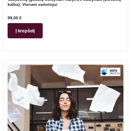
kalba), Vienam vartotojui
99,00
€
Į krepšelį