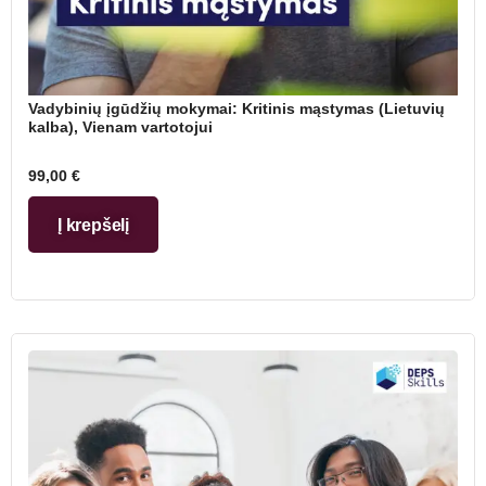
Vadybinių įgūdžių mokymai: Kritinis mąstymas (Lietuvių
kalba), Vienam vartotojui
99,00
€
Į krepšelį