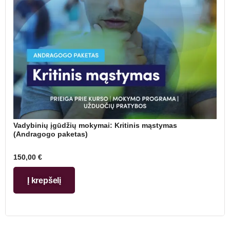
Vadybinių įgūdžių mokymai: Kritinis mąstymas
(Andragogo paketas)
150,00
€
Į krepšelį