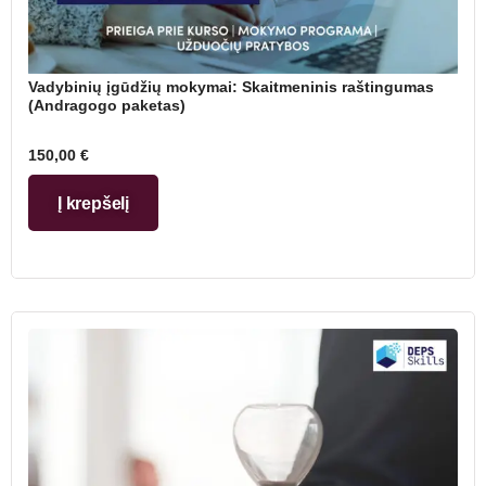
Vadybinių įgūdžių mokymai: Skaitmeninis raštingumas
(Andragogo paketas)
150,00
€
Į krepšelį