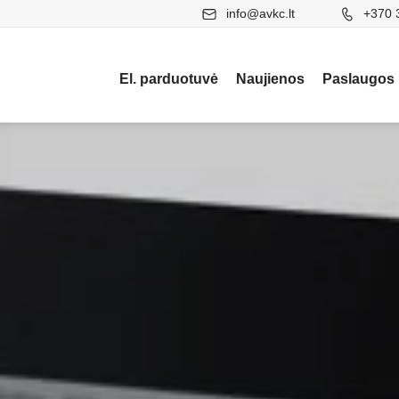
info@avkc.lt
+370 
El. parduotuvė
Naujienos
Paslaugos