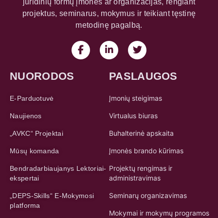
juridinių formų įmones ar organizacijas, rengiant
projektus, seminarus, mokymus ir teikiant tęstinę
metodinę pagalbą.
NUORODOS
PASLAUGOS
Įmonių steigimas
E-Parduotuvė
Virtualus biuras
Naujienos
Buhalterinė apskaita
„AVKC“ Projektai
Įmonės brando kūrimas
Mūsų komanda
Projektų rengimas ir
Bendradarbiaujanys Lektoriai-
administravimas
ekspertai
Seminarų organizavimas
„DEPS-Skills“ E-Mokymosi
platforma
Mokymai ir mokymų programos