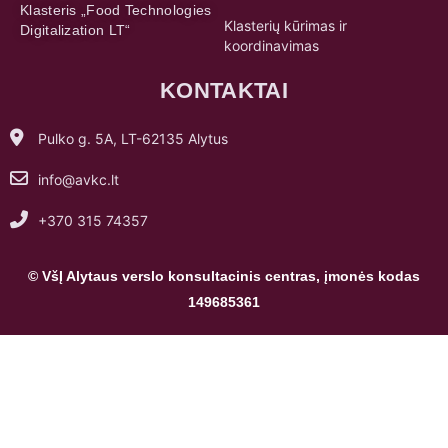
Klasteris „Food Technologies
Klasterių kūrimas ir
Digitalization LT“
koordinavimas
KONTAKTAI
Pulko g. 5A, LT-62135 Alytus
info@avkc.lt
+370 315 74357
© VšĮ Alytaus verslo konsultacinis centras, įmonės kodas
149685361