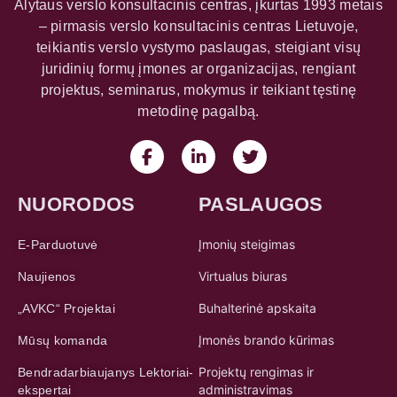
Alytaus verslo konsultacinis centras, įkurtas 1993 metais
– pirmasis verslo konsultacinis centras Lietuvoje,
teikiantis verslo vystymo paslaugas, steigiant visų
juridinių formų įmones ar organizacijas, rengiant
projektus, seminarus, mokymus ir teikiant tęstinę
metodinę pagalbą.
NUORODOS
PASLAUGOS
Įmonių steigimas
E-Parduotuvė
Virtualus biuras
Naujienos
Buhalterinė apskaita
„AVKC“ Projektai
Įmonės brando kūrimas
Mūsų komanda
Projektų rengimas ir
Bendradarbiaujanys Lektoriai-
administravimas
ekspertai