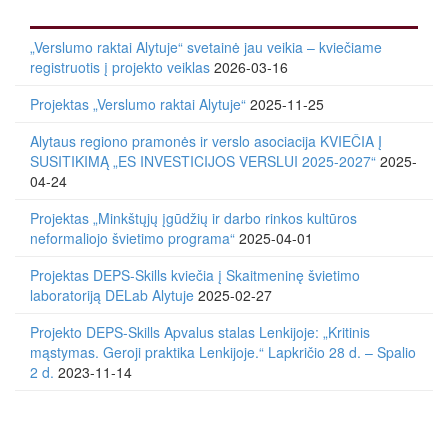
„Verslumo raktai Alytuje“ svetainė jau veikia – kviečiame
registruotis į projekto veiklas
2026-03-16
Projektas „Verslumo raktai Alytuje“
2025-11-25
Alytaus regiono pramonės ir verslo asociacija KVIEČIA Į
SUSITIKIMĄ „ES INVESTICIJOS VERSLUI 2025-2027“
2025-
04-24
Projektas „Minkštųjų įgūdžių ir darbo rinkos kultūros
neformaliojo švietimo programa“
2025-04-01
Projektas DEPS-Skills kviečia į Skaitmeninę švietimo
laboratoriją DELab Alytuje
2025-02-27
Projekto DEPS-Skills Apvalus stalas Lenkijoje: „Kritinis
mąstymas. Geroji praktika Lenkijoje.“ Lapkričio 28 d. – Spalio
2 d.
2023-11-14