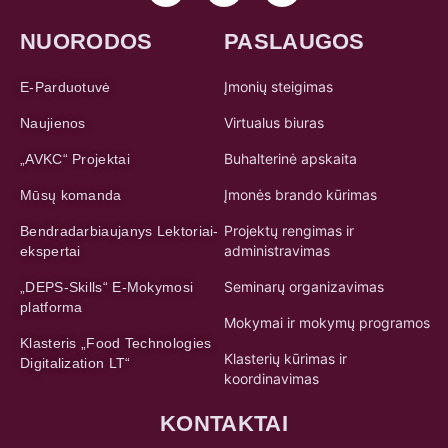
NUORODOS
PASLAUGOS
Įmonių steigimas
E-Parduotuvė
Virtualus biuras
Naujienos
Buhalterinė apskaita
„AVKC“ Projektai
Įmonės brando kūrimas
Mūsų komanda
Projektų rengimas ir
Bendradarbiaujanys Lektoriai-
administravimas
ekspertai
Seminarų organizavimas
„DEPS-Skills“ E-Mokymosi
platforma
Mokymai ir mokymų programos
Klasteris „Food Technologies
Klasterių kūrimas ir
Digitalization LT“
koordinavimas
KONTAKTAI