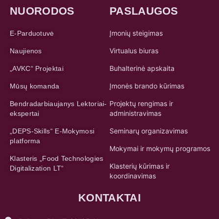
NUORODOS
PASLAUGOS
Įmonių steigimas
E-Parduotuvė
Virtualus biuras
Naujienos
Buhalterinė apskaita
„AVKC“ Projektai
Įmonės brando kūrimas
Mūsų komanda
Projektų rengimas ir
Bendradarbiaujanys Lektoriai-
administravimas
ekspertai
Seminarų organizavimas
„DEPS-Skills“ E-Mokymosi
platforma
Mokymai ir mokymų programos
Klasteris „Food Technologies
Klasterių kūrimas ir
Digitalization LT“
koordinavimas
KONTAKTAI