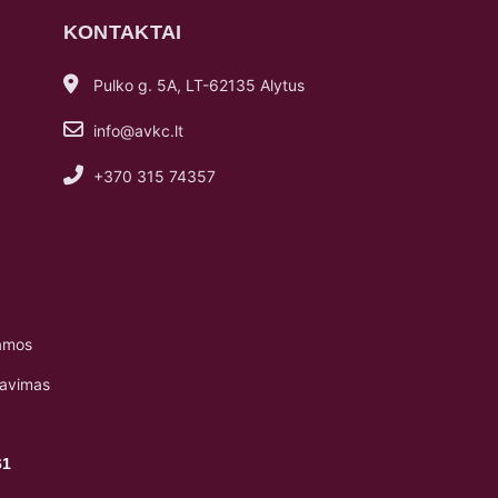
KONTAKTAI
Pulko g. 5A, LT-62135 Alytus
info@avkc.lt
+370 315 74357
amos
navimas
61