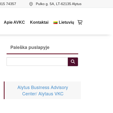
315 74357
Pulko g. 5A, LT-62135 Alytus
Apie AVKC
Kontaktai
Lietuvių
Paieška puslapyje
Alytus Business Advisory
Center/ Alytaus VKC