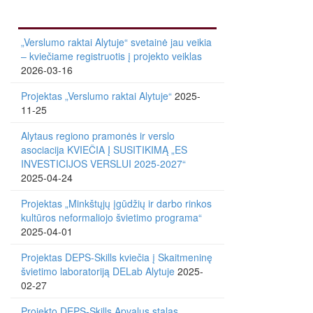
„Verslumo raktai Alytuje“ svetainė jau veikia
– kviečiame registruotis į projekto veiklas
2026-03-16
Projektas „Verslumo raktai Alytuje“
2025-
11-25
Alytaus regiono pramonės ir verslo
asociacija KVIEČIA Į SUSITIKIMĄ „ES
INVESTICIJOS VERSLUI 2025-2027“
2025-04-24
Projektas „Minkštųjų įgūdžių ir darbo rinkos
kultūros neformaliojo švietimo programa“
2025-04-01
Projektas DEPS-Skills kviečia į Skaitmeninę
švietimo laboratoriją DELab Alytuje
2025-
02-27
Projekto DEPS-Skills Apvalus stalas