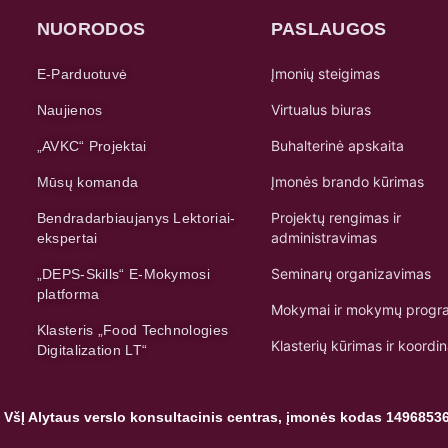
NUORODOS
PASLAUGOS
Įmonių steigimas
E-Parduotuvė
Virtualus biuras
Naujienos
Buhalterinė apskaita
„AVKC“ Projektai
Įmonės brando kūrimas
Mūsų komanda
Projektų rengimas ir
Bendradarbiaujanys Lektoriai-
administravimas
ekspertai
Seminarų organizavimas
„DEPS-Skills“ E-Mokymosi
platforma
Mokymai ir mokymų progr
Klasteris „Food Technologies
Klasterių kūrimas ir koordi
Digitalization LT“
 VšĮ Alytaus verslo konsultacinis centras, įmonės kodas 1496853