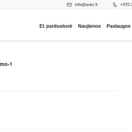
info@avkc.lt
+370 
El. parduotuvė
Naujienos
Paslaugos
ymo-1