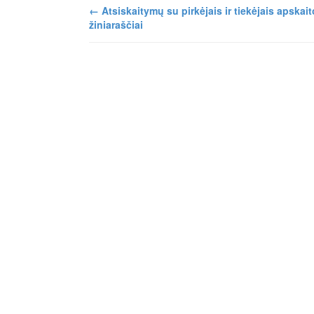
←
Atsiskaitymų su pirkėjais ir tiekėjais apskai
žiniaraščiai