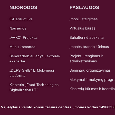
NUORODOS
PASLAUGOS
Įmonių steigimas
E-Parduotuvė
Virtualus biuras
Naujienos
Buhalterinė apskaita
„AVKC“ Projektai
Įmonės brando kūrimas
Mūsų komanda
Projektų rengimas ir
Bendradarbiaujanys Lektoriai-
administravimas
ekspertai
Seminarų organizavimas
„DEPS-Skills“ E-Mokymosi
platforma
Mokymai ir mokymų progr
Klasteris „Food Technologies
Klasterių kūrimas ir koordi
Digitalization LT“
 VšĮ Alytaus verslo konsultacinis centras, įmonės kodas 1496853