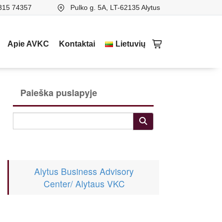
315 74357
Pulko g. 5A, LT-62135 Alytus
Apie AVKC
Kontaktai
Lietuvių
Paieška puslapyje
Alytus Business Advisory
Center/ Alytaus VKC