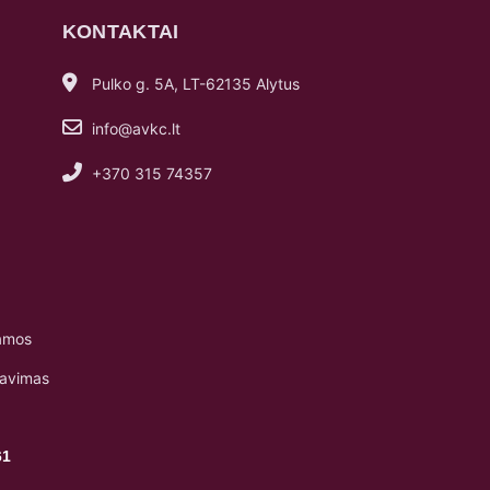
KONTAKTAI
Pulko g. 5A, LT-62135 Alytus
info@avkc.lt
+370 315 74357
amos
navimas
61