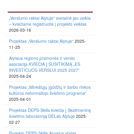
„Verslumo raktai Alytuje“ svetainė jau veikia
– kviečiame registruotis į projekto veiklas
2026-03-16
Projektas „Verslumo raktai Alytuje“
2025-
11-25
Alytaus regiono pramonės ir verslo
asociacija KVIEČIA Į SUSITIKIMĄ „ES
INVESTICIJOS VERSLUI 2025-2027“
2025-04-24
Projektas „Minkštųjų įgūdžių ir darbo rinkos
kultūros neformaliojo švietimo programa“
2025-04-01
Projektas DEPS-Skills kviečia į Skaitmeninę
švietimo laboratoriją DELab Alytuje
2025-
02-27
Projekto DEPS-Skills Apvalus stalas