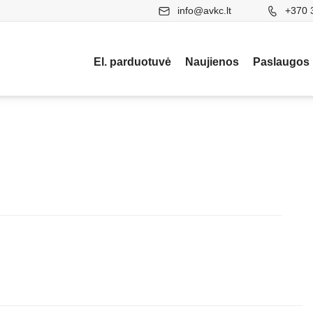
info@avkc.lt
+370 
El. parduotuvė
Naujienos
Paslaugos