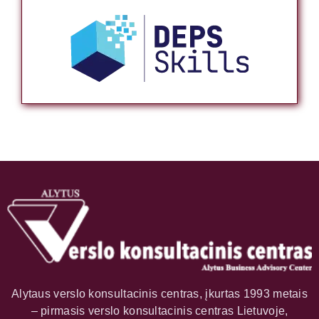
Alytaus verslo konsultacinis centras, įkurtas 1993 metais
– pirmasis verslo konsultacinis centras Lietuvoje,