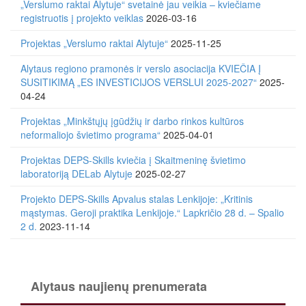
„Verslumo raktai Alytuje“ svetainė jau veikia – kviečiame
registruotis į projekto veiklas
2026-03-16
Projektas „Verslumo raktai Alytuje“
2025-11-25
Alytaus regiono pramonės ir verslo asociacija KVIEČIA Į
SUSITIKIMĄ „ES INVESTICIJOS VERSLUI 2025-2027“
2025-
04-24
Projektas „Minkštųjų įgūdžių ir darbo rinkos kultūros
neformaliojo švietimo programa“
2025-04-01
Projektas DEPS-Skills kviečia į Skaitmeninę švietimo
laboratoriją DELab Alytuje
2025-02-27
Projekto DEPS-Skills Apvalus stalas Lenkijoje: „Kritinis
mąstymas. Geroji praktika Lenkijoje.“ Lapkričio 28 d. – Spalio
2 d.
2023-11-14
Alytaus naujienų prenumerata