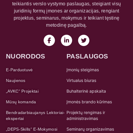
teikiantis verslo vystymo paslaugas, steigiant visų
juridinių formų įmones ar organizacijas, rengiant
projektus, seminarus, mokymus ir teikiant tęstinę
metodinę pagalbą.
NUORODOS
PASLAUGOS
Įmonių steigimas
E-Parduotuvė
Virtualus biuras
Naujienos
Buhalterinė apskaita
„AVKC“ Projektai
Įmonės brando kūrimas
Mūsų komanda
Projektų rengimas ir
Bendradarbiaujanys Lektoriai-
administravimas
ekspertai
Seminarų organizavimas
„DEPS-Skills“ E-Mokymosi