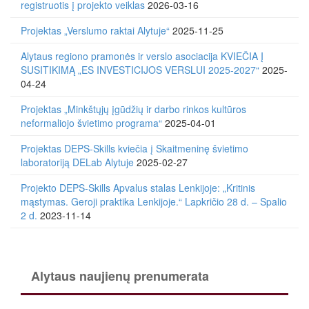
registruotis į projekto veiklas
2026-03-16
Projektas „Verslumo raktai Alytuje“
2025-11-25
Alytaus regiono pramonės ir verslo asociacija KVIEČIA Į
SUSITIKIMĄ „ES INVESTICIJOS VERSLUI 2025-2027“
2025-
04-24
Projektas „Minkštųjų įgūdžių ir darbo rinkos kultūros
neformaliojo švietimo programa“
2025-04-01
Projektas DEPS-Skills kviečia į Skaitmeninę švietimo
laboratoriją DELab Alytuje
2025-02-27
Projekto DEPS-Skills Apvalus stalas Lenkijoje: „Kritinis
mąstymas. Geroji praktika Lenkijoje.“ Lapkričio 28 d. – Spalio
2 d.
2023-11-14
Alytaus naujienų prenumerata