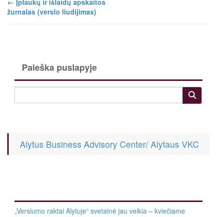
←
Įplaukų ir išlaidų apskaitos
žurnalas (verslo liudijimas)
Paieška puslapyje
Alytus Business Advisory Center/ Alytaus VKC
„Verslumo raktai Alytuje“ svetainė jau veikia – kviečiame