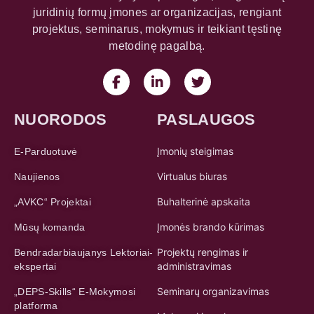
juridinių formų įmones ar organizacijas, rengiant
projektus, seminarus, mokymus ir teikiant tęstinę
metodinę pagalbą.
NUORODOS
PASLAUGOS
Įmonių steigimas
E-Parduotuvė
Virtualus biuras
Naujienos
Buhalterinė apskaita
„AVKC“ Projektai
Įmonės brando kūrimas
Mūsų komanda
Projektų rengimas ir
Bendradarbiaujanys Lektoriai-
administravimas
ekspertai
Seminarų organizavimas
„DEPS-Skills“ E-Mokymosi
platforma