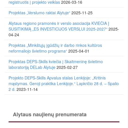
registruotis į projekto veiklas
2026-03-16
Projektas „Verslumo raktai Alytuje“
2025-11-25
Alytaus regiono pramonės ir verslo asociacija KVIEČIA Į
SUSITIKIMĄ „ES INVESTICIJOS VERSLUI 2025-2027“
2025-
04-24
Projektas „Minkštųjų įgūdžių ir darbo rinkos kultūros
neformaliojo švietimo programa“
2025-04-01
Projektas DEPS-Skills kviečia į Skaitmeninę švietimo
laboratoriją DELab Alytuje
2025-02-27
Projekto DEPS-Skills Apvalus stalas Lenkijoje: „Kritinis
mąstymas. Geroji praktika Lenkijoje.“ Lapkričio 28 d. – Spalio
2 d.
2023-11-14
Alytaus naujienų prenumerata