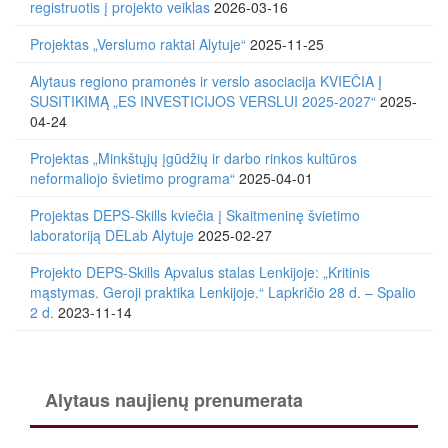
registruotis į projekto veiklas
2026-03-16
Projektas „Verslumo raktai Alytuje“
2025-11-25
Alytaus regiono pramonės ir verslo asociacija KVIEČIA Į
SUSITIKIMĄ „ES INVESTICIJOS VERSLUI 2025-2027“
2025-
04-24
Projektas „Minkštųjų įgūdžių ir darbo rinkos kultūros
neformaliojo švietimo programa“
2025-04-01
Projektas DEPS-Skills kviečia į Skaitmeninę švietimo
laboratoriją DELab Alytuje
2025-02-27
Projekto DEPS-Skills Apvalus stalas Lenkijoje: „Kritinis
mąstymas. Geroji praktika Lenkijoje.“ Lapkričio 28 d. – Spalio
2 d.
2023-11-14
Alytaus naujienų prenumerata