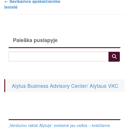
←
Savikainos apskaičiavimo
lentelė
Paieška puslapyje
Alytus Business Advisory Center/ Alytaus VKC
„Verslumo raktai Alytuje“ svetainė jau veikia – kviečiame