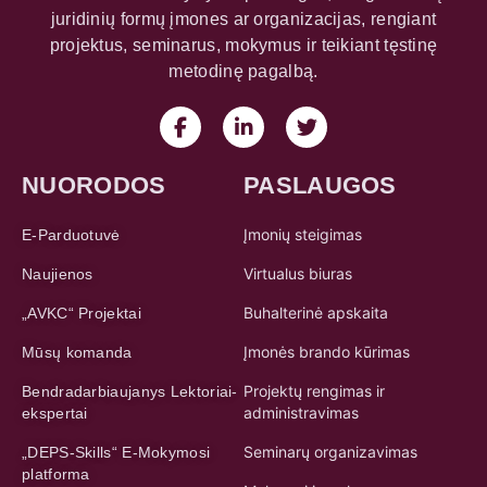
juridinių formų įmones ar organizacijas, rengiant
projektus, seminarus, mokymus ir teikiant tęstinę
metodinę pagalbą.
NUORODOS
PASLAUGOS
Įmonių steigimas
E-Parduotuvė
Virtualus biuras
Naujienos
Buhalterinė apskaita
„AVKC“ Projektai
Įmonės brando kūrimas
Mūsų komanda
Projektų rengimas ir
Bendradarbiaujanys Lektoriai-
administravimas
ekspertai
Seminarų organizavimas
„DEPS-Skills“ E-Mokymosi
platforma