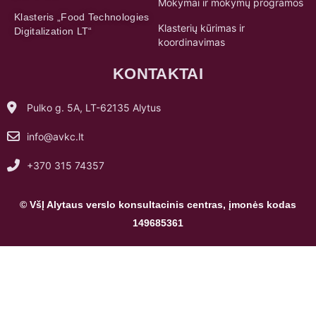
Mokymai ir mokymų programos
Klasteris „Food Technologies
Klasterių kūrimas ir
Digitalization LT“
koordinavimas
KONTAKTAI
Pulko g. 5A, LT-62135 Alytus
info@avkc.lt
+370 315 74357
© VšĮ Alytaus verslo konsultacinis centras, įmonės kodas
149685361