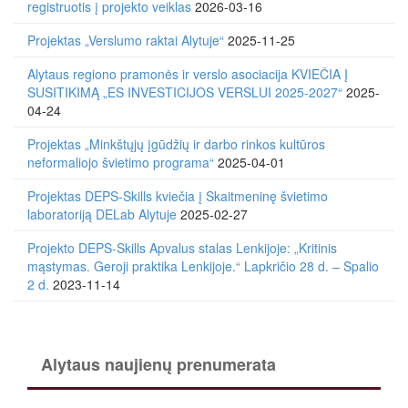
registruotis į projekto veiklas
2026-03-16
Projektas „Verslumo raktai Alytuje“
2025-11-25
Alytaus regiono pramonės ir verslo asociacija KVIEČIA Į
SUSITIKIMĄ „ES INVESTICIJOS VERSLUI 2025-2027“
2025-
04-24
Projektas „Minkštųjų įgūdžių ir darbo rinkos kultūros
neformaliojo švietimo programa“
2025-04-01
Projektas DEPS-Skills kviečia į Skaitmeninę švietimo
laboratoriją DELab Alytuje
2025-02-27
Projekto DEPS-Skills Apvalus stalas Lenkijoje: „Kritinis
mąstymas. Geroji praktika Lenkijoje.“ Lapkričio 28 d. – Spalio
2 d.
2023-11-14
Alytaus naujienų prenumerata