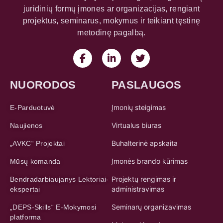
juridinių formų įmones ar organizacijas, rengiant
projektus, seminarus, mokymus ir teikiant tęstinę
metodinę pagalbą.
NUORODOS
PASLAUGOS
Įmonių steigimas
E-Parduotuvė
Virtualus biuras
Naujienos
Buhalterinė apskaita
„AVKC“ Projektai
Įmonės brando kūrimas
Mūsų komanda
Projektų rengimas ir
Bendradarbiaujanys Lektoriai-
administravimas
ekspertai
Seminarų organizavimas
„DEPS-Skills“ E-Mokymosi
platforma