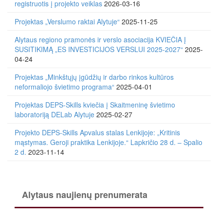
registruotis į projekto veiklas
2026-03-16
Projektas „Verslumo raktai Alytuje“
2025-11-25
Alytaus regiono pramonės ir verslo asociacija KVIEČIA Į
SUSITIKIMĄ „ES INVESTICIJOS VERSLUI 2025-2027“
2025-
04-24
Projektas „Minkštųjų įgūdžių ir darbo rinkos kultūros
neformaliojo švietimo programa“
2025-04-01
Projektas DEPS-Skills kviečia į Skaitmeninę švietimo
laboratoriją DELab Alytuje
2025-02-27
Projekto DEPS-Skills Apvalus stalas Lenkijoje: „Kritinis
mąstymas. Geroji praktika Lenkijoje.“ Lapkričio 28 d. – Spalio
2 d.
2023-11-14
Alytaus naujienų prenumerata