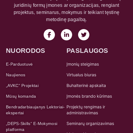
juridinių formų įmones ar organizacijas, rengiant
projektus, seminarus, mokymus ir teikiant tęstinę
metodinę pagalbą.
NUORODOS
PASLAUGOS
Įmonių steigimas
E-Parduotuvė
Virtualus biuras
Naujienos
Buhalterinė apskaita
„AVKC“ Projektai
Įmonės brando kūrimas
Mūsų komanda
Projektų rengimas ir
Bendradarbiaujanys Lektoriai-
administravimas
ekspertai
Seminarų organizavimas
„DEPS-Skills“ E-Mokymosi
platforma