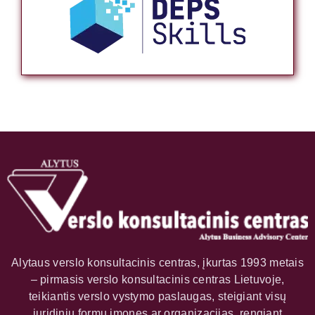
Alytaus verslo konsultacinis centras, įkurtas 1993 metais
– pirmasis verslo konsultacinis centras Lietuvoje,
teikiantis verslo vystymo paslaugas, steigiant visų
juridinių formų įmones ar organizacijas, rengiant