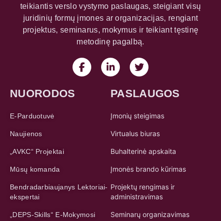
teikiantis verslo vystymo paslaugas, steigiant visų
juridinių formų įmones ar organizacijas, rengiant
projektus, seminarus, mokymus ir teikiant tęstinę
metodinę pagalbą.
NUORODOS
PASLAUGOS
Įmonių steigimas
E-Parduotuvė
Virtualus biuras
Naujienos
Buhalterinė apskaita
„AVKC“ Projektai
Įmonės brando kūrimas
Mūsų komanda
Projektų rengimas ir
Bendradarbiaujanys Lektoriai-
administravimas
ekspertai
Seminarų organizavimas
„DEPS-Skills“ E-Mokymosi