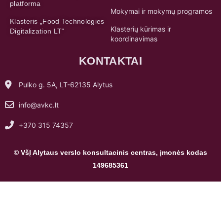
platforma
Mokymai ir mokymų programos
Klasteris „Food Technologies
Klasterių kūrimas ir
Digitalization LT“
koordinavimas
KONTAKTAI
Pulko g. 5A, LT-62135 Alytus
info@avkc.lt
+370 315 74357
© VšĮ Alytaus verslo konsultacinis centras, įmonės kodas
149685361