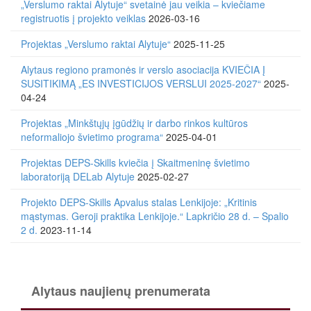
„Verslumo raktai Alytuje“ svetainė jau veikia – kviečiame
registruotis į projekto veiklas
2026-03-16
Projektas „Verslumo raktai Alytuje“
2025-11-25
Alytaus regiono pramonės ir verslo asociacija KVIEČIA Į
SUSITIKIMĄ „ES INVESTICIJOS VERSLUI 2025-2027“
2025-
04-24
Projektas „Minkštųjų įgūdžių ir darbo rinkos kultūros
neformaliojo švietimo programa“
2025-04-01
Projektas DEPS-Skills kviečia į Skaitmeninę švietimo
laboratoriją DELab Alytuje
2025-02-27
Projekto DEPS-Skills Apvalus stalas Lenkijoje: „Kritinis
mąstymas. Geroji praktika Lenkijoje.“ Lapkričio 28 d. – Spalio
2 d.
2023-11-14
Alytaus naujienų prenumerata