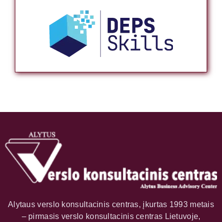
Alytaus verslo konsultacinis centras, įkurtas 1993 metais
– pirmasis verslo konsultacinis centras Lietuvoje,