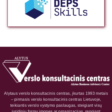
Alytaus verslo konsultacinis centras, įkurtas 1993 metais
– pirmasis verslo konsultacinis centras Lietuvoje,
teikiantis verslo vystymo paslaugas, steigiant visų
juridinių formų įmones ar organizacijas, rengiant