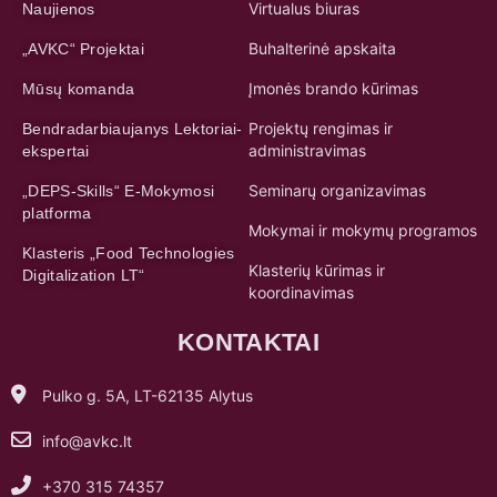
Virtualus biuras
Naujienos
Buhalterinė apskaita
„AVKC“ Projektai
Įmonės brando kūrimas
Mūsų komanda
Projektų rengimas ir
Bendradarbiaujanys Lektoriai-
administravimas
ekspertai
Seminarų organizavimas
„DEPS-Skills“ E-Mokymosi
platforma
Mokymai ir mokymų programos
Klasteris „Food Technologies
Klasterių kūrimas ir
Digitalization LT“
koordinavimas
KONTAKTAI
Pulko g. 5A, LT-62135 Alytus
info@avkc.lt
+370 315 74357