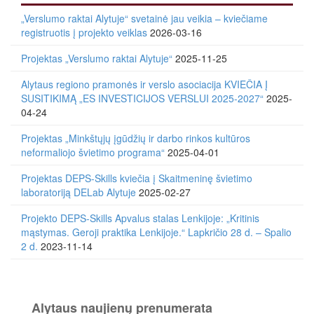
„Verslumo raktai Alytuje“ svetainė jau veikia – kviečiame
registruotis į projekto veiklas
2026-03-16
Projektas „Verslumo raktai Alytuje“
2025-11-25
Alytaus regiono pramonės ir verslo asociacija KVIEČIA Į
SUSITIKIMĄ „ES INVESTICIJOS VERSLUI 2025-2027“
2025-
04-24
Projektas „Minkštųjų įgūdžių ir darbo rinkos kultūros
neformaliojo švietimo programa“
2025-04-01
Projektas DEPS-Skills kviečia į Skaitmeninę švietimo
laboratoriją DELab Alytuje
2025-02-27
Projekto DEPS-Skills Apvalus stalas Lenkijoje: „Kritinis
mąstymas. Geroji praktika Lenkijoje.“ Lapkričio 28 d. – Spalio
2 d.
2023-11-14
Alytaus naujienų prenumerata