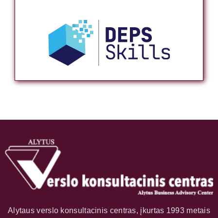
Alytaus verslo konsultacinis centras, įkurtas 1993 metais