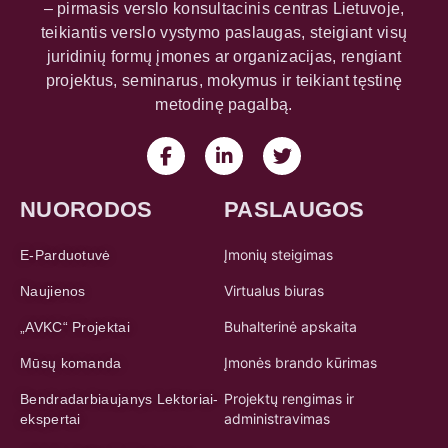
– pirmasis verslo konsultacinis centras Lietuvoje,
teikiantis verslo vystymo paslaugas, steigiant visų
juridinių formų įmones ar organizacijas, rengiant
projektus, seminarus, mokymus ir teikiant tęstinę
metodinę pagalbą.
NUORODOS
PASLAUGOS
Įmonių steigimas
E-Parduotuvė
Virtualus biuras
Naujienos
Buhalterinė apskaita
„AVKC“ Projektai
Įmonės brando kūrimas
Mūsų komanda
Projektų rengimas ir
Bendradarbiaujanys Lektoriai-
administravimas
ekspertai