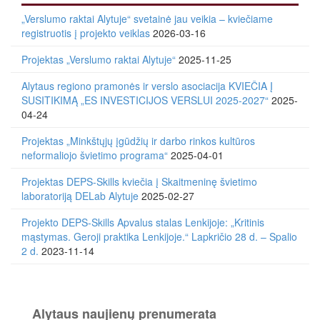
„Verslumo raktai Alytuje“ svetainė jau veikia – kviečiame
registruotis į projekto veiklas
2026-03-16
Projektas „Verslumo raktai Alytuje“
2025-11-25
Alytaus regiono pramonės ir verslo asociacija KVIEČIA Į
SUSITIKIMĄ „ES INVESTICIJOS VERSLUI 2025-2027“
2025-
04-24
Projektas „Minkštųjų įgūdžių ir darbo rinkos kultūros
neformaliojo švietimo programa“
2025-04-01
Projektas DEPS-Skills kviečia į Skaitmeninę švietimo
laboratoriją DELab Alytuje
2025-02-27
Projekto DEPS-Skills Apvalus stalas Lenkijoje: „Kritinis
mąstymas. Geroji praktika Lenkijoje.“ Lapkričio 28 d. – Spalio
2 d.
2023-11-14
Alytaus naujienų prenumerata