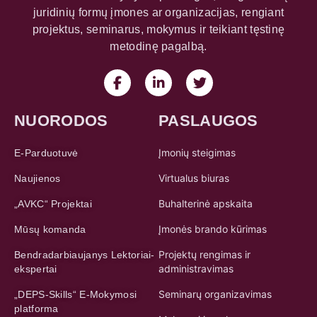
juridinių formų įmones ar organizacijas, rengiant
projektus, seminarus, mokymus ir teikiant tęstinę
metodinę pagalbą.
NUORODOS
PASLAUGOS
Įmonių steigimas
E-Parduotuvė
Virtualus biuras
Naujienos
Buhalterinė apskaita
„AVKC“ Projektai
Įmonės brando kūrimas
Mūsų komanda
Projektų rengimas ir
Bendradarbiaujanys Lektoriai-
administravimas
ekspertai
Seminarų organizavimas
„DEPS-Skills“ E-Mokymosi
platforma