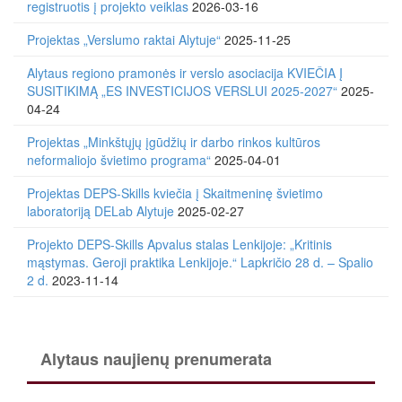
registruotis į projekto veiklas
2026-03-16
Projektas „Verslumo raktai Alytuje“
2025-11-25
Alytaus regiono pramonės ir verslo asociacija KVIEČIA Į
SUSITIKIMĄ „ES INVESTICIJOS VERSLUI 2025-2027“
2025-
04-24
Projektas „Minkštųjų įgūdžių ir darbo rinkos kultūros
neformaliojo švietimo programa“
2025-04-01
Projektas DEPS-Skills kviečia į Skaitmeninę švietimo
laboratoriją DELab Alytuje
2025-02-27
Projekto DEPS-Skills Apvalus stalas Lenkijoje: „Kritinis
mąstymas. Geroji praktika Lenkijoje.“ Lapkričio 28 d. – Spalio
2 d.
2023-11-14
Alytaus naujienų prenumerata