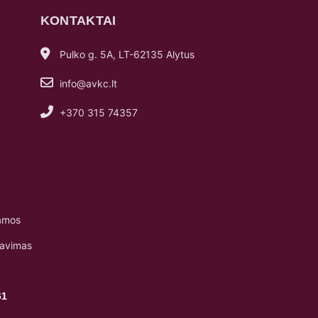
KONTAKTAI
Pulko g. 5A, LT-62135 Alytus
info@avkc.lt
+370 315 74357
amos
navimas
61