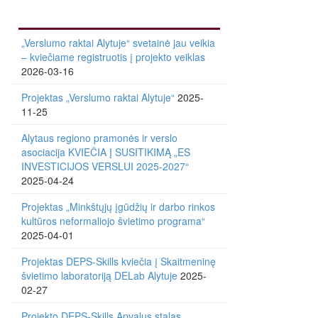
„Verslumo raktai Alytuje“ svetainė jau veikia
– kviečiame registruotis į projekto veiklas
2026-03-16
Projektas „Verslumo raktai Alytuje“
2025-
11-25
Alytaus regiono pramonės ir verslo
asociacija KVIEČIA Į SUSITIKIMĄ „ES
INVESTICIJOS VERSLUI 2025-2027“
2025-04-24
Projektas „Minkštųjų įgūdžių ir darbo rinkos
kultūros neformaliojo švietimo programa“
2025-04-01
Projektas DEPS-Skills kviečia į Skaitmeninę
švietimo laboratoriją DELab Alytuje
2025-
02-27
Projekto DEPS-Skills Apvalus stalas