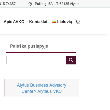
315 74357
Pulko g. 5A, LT-62135 Alytus
Apie AVKC
Kontaktai
Lietuvių
Paieška puslapyje
Alytus Business Advisory
Center/ Alytaus VKC