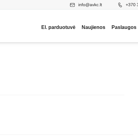
info@avkc.lt
+370 
El. parduotuvė
Naujienos
Paslaugos