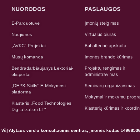
NUORODOS
PASLAUGOS
Įmonių steigimas
E-Parduotuvė
Virtualus biuras
Naujienos
Buhalterinė apskaita
„AVKC“ Projektai
Įmonės brando kūrimas
Mūsų komanda
Projektų rengimas ir
Bendradarbiaujanys Lektoriai-
administravimas
ekspertai
Seminarų organizavimas
„DEPS-Skills“ E-Mokymosi
platforma
Mokymai ir mokymų progr
Klasteris „Food Technologies
Klasterių kūrimas ir koordi
Digitalization LT“
 VšĮ Alytaus verslo konsultacinis centras, įmonės kodas 1496853