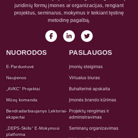
juridinių formų įmones ar organizacijas, rengiant
projektus, seminarus, mokymus ir teikiant tęstinę
metodinę pagalbą.
NUORODOS
PASLAUGOS
Įmonių steigimas
E-Parduotuvė
Virtualus biuras
Naujienos
Buhalterinė apskaita
„AVKC“ Projektai
Įmonės brando kūrimas
Mūsų komanda
Projektų rengimas ir
Bendradarbiaujanys Lektoriai-
administravimas
ekspertai
Seminarų organizavimas
„DEPS-Skills“ E-Mokymosi
platforma