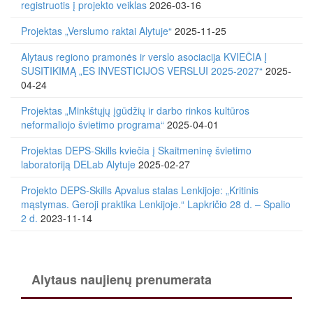
registruotis į projekto veiklas
2026-03-16
Projektas „Verslumo raktai Alytuje“
2025-11-25
Alytaus regiono pramonės ir verslo asociacija KVIEČIA Į
SUSITIKIMĄ „ES INVESTICIJOS VERSLUI 2025-2027“
2025-
04-24
Projektas „Minkštųjų įgūdžių ir darbo rinkos kultūros
neformaliojo švietimo programa“
2025-04-01
Projektas DEPS-Skills kviečia į Skaitmeninę švietimo
laboratoriją DELab Alytuje
2025-02-27
Projekto DEPS-Skills Apvalus stalas Lenkijoje: „Kritinis
mąstymas. Geroji praktika Lenkijoje.“ Lapkričio 28 d. – Spalio
2 d.
2023-11-14
Alytaus naujienų prenumerata