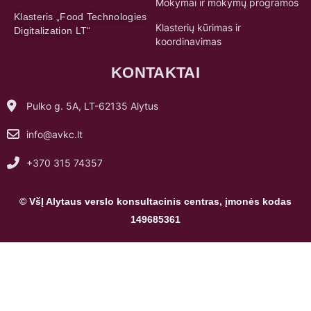
Mokymai ir mokymų programos
Klasteris „Food Technologies
Klasterių kūrimas ir
Digitalization LT“
koordinavimas
KONTAKTAI
Pulko g. 5A, LT-62135 Alytus
info@avkc.lt
+370 315 74357
© VšĮ Alytaus verslo konsultacinis centras, įmonės kodas
149685361