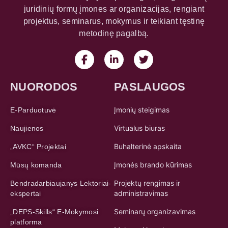
juridinių formų įmones ar organizacijas, rengiant
projektus, seminarus, mokymus ir teikiant tęstinę
metodinę pagalbą.
NUORODOS
PASLAUGOS
Įmonių steigimas
E-Parduotuvė
Virtualus biuras
Naujienos
Buhalterinė apskaita
„AVKC“ Projektai
Įmonės brando kūrimas
Mūsų komanda
Projektų rengimas ir
Bendradarbiaujanys Lektoriai-
administravimas
ekspertai
Seminarų organizavimas
„DEPS-Skills“ E-Mokymosi
platforma