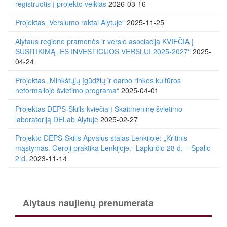
registruotis į projekto veiklas
2026-03-16
Projektas „Verslumo raktai Alytuje“
2025-11-25
Alytaus regiono pramonės ir verslo asociacija KVIEČIA Į
SUSITIKIMĄ „ES INVESTICIJOS VERSLUI 2025-2027“
2025-
04-24
Projektas „Minkštųjų įgūdžių ir darbo rinkos kultūros
neformaliojo švietimo programa“
2025-04-01
Projektas DEPS-Skills kviečia į Skaitmeninę švietimo
laboratoriją DELab Alytuje
2025-02-27
Projekto DEPS-Skills Apvalus stalas Lenkijoje: „Kritinis
mąstymas. Geroji praktika Lenkijoje.“ Lapkričio 28 d. – Spalio
2 d.
2023-11-14
Alytaus naujienų prenumerata