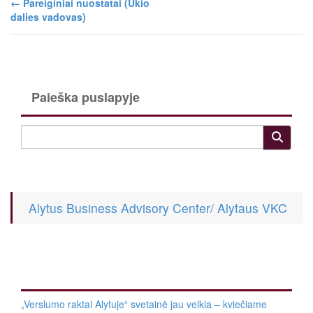
←
Pareiginiai nuostatai (Ūkio
dalies vadovas)
Paieška puslapyje
Alytus Business Advisory Center/ Alytaus VKC
„Verslumo raktai Alytuje“ svetainė jau veikia – kviečiame