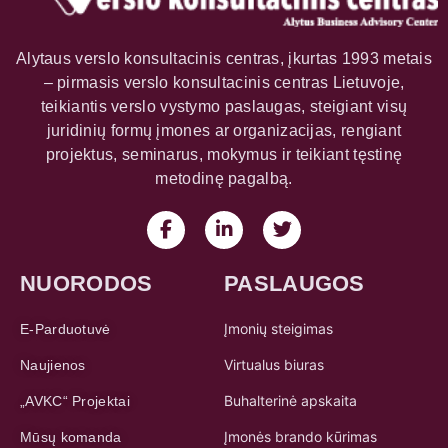
teikiantis verslo vystymo paslaugas, steigiant visų
juridinių formų įmones ar organizacijas, rengiant
projektus, seminarus, mokymus ir teikiant tęstinę
metodinę pagalbą.
NUORODOS
PASLAUGOS
Įmonių steigimas
E-Parduotuvė
Virtualus biuras
Naujienos
Buhalterinė apskaita
„AVKC“ Projektai
Įmonės brando kūrimas
Mūsų komanda
Projektų rengimas ir
Bendradarbiaujanys Lektoriai-
administravimas
ekspertai
Seminarų organizavimas
„DEPS-Skills“ E-Mokymosi