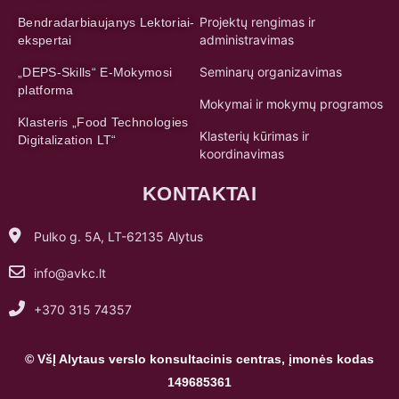
platforma
Mokymai ir mokymų programos
Klasteris „Food Technologies
Klasterių kūrimas ir
Digitalization LT“
koordinavimas
KONTAKTAI
Pulko g. 5A, LT-62135 Alytus
info@avkc.lt
+370 315 74357
© VšĮ Alytaus verslo konsultacinis centras, įmonės kodas
149685361