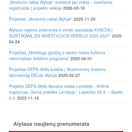
„Verslumo raktai Alytuje“ svetainė jau veikia – kviečiame
registruotis į projekto veiklas
2026-03-16
Projektas „Verslumo raktai Alytuje“
2025-11-25
Alytaus regiono pramonės ir verslo asociacija KVIEČIA Į
SUSITIKIMĄ „ES INVESTICIJOS VERSLUI 2025-2027“
2025-
04-24
Projektas „Minkštųjų įgūdžių ir darbo rinkos kultūros
neformaliojo švietimo programa“
2025-04-01
Projektas DEPS-Skills kviečia į Skaitmeninę švietimo
laboratoriją DELab Alytuje
2025-02-27
Projekto DEPS-Skills Apvalus stalas Lenkijoje: „Kritinis
mąstymas. Geroji praktika Lenkijoje.“ Lapkričio 28 d. – Spalio
2 d.
2023-11-14
Alytaus naujienų prenumerata