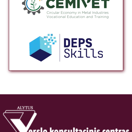
Alytaus verslo konsultacinis centras, įkurtas 1993 metais
– pirmasis verslo konsultacinis centras Lietuvoje,