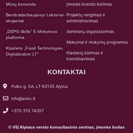
Įmonės brando kūrimas
Mūsų komanda
Projektų rengimas ir
Bendradarbiaujanys Lektoriai-
administravimas
ekspertai
Seminarų organizavimas
„DEPS-Skills“ E-Mokymosi
platforma
Mokymai ir mokymų programos
Klasteris „Food Technologies
Klasterių kūrimas ir
Digitalization LT“
koordinavimas
KONTAKTAI
Pulko g. 5A, LT-62135 Alytus
info@avkc.lt
+370 315 74357
© VšĮ Alytaus verslo konsultacinis centras, įmonės kodas