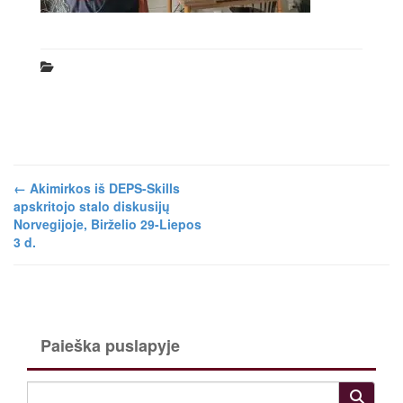
←
Akimirkos iš DEPS-Skills
apskritojo stalo diskusijų
Norvegijoje, Birželio 29-Liepos
3 d.
Paieška puslapyje