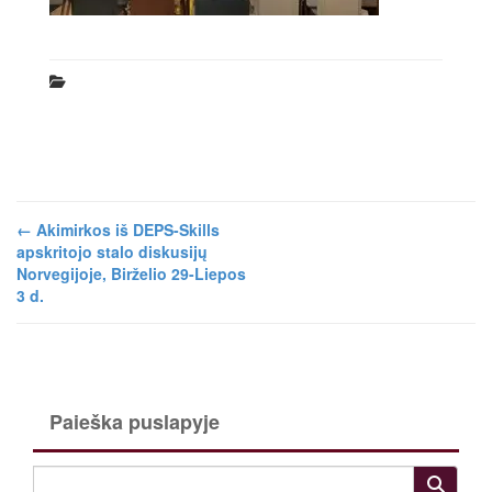
←
Akimirkos iš DEPS-Skills
apskritojo stalo diskusijų
Norvegijoje, Birželio 29-Liepos
3 d.
Paieška puslapyje