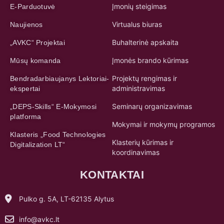
Įmonių steigimas
E-Parduotuvė
Virtualus biuras
Naujienos
Buhalterinė apskaita
„AVKC“ Projektai
Įmonės brando kūrimas
Mūsų komanda
Projektų rengimas ir
Bendradarbiaujanys Lektoriai-
administravimas
ekspertai
Seminarų organizavimas
„DEPS-Skills“ E-Mokymosi
platforma
Mokymai ir mokymų programos
Klasteris „Food Technologies
Klasterių kūrimas ir
Digitalization LT“
koordinavimas
KONTAKTAI
Pulko g. 5A, LT-62135 Alytus
info@avkc.lt