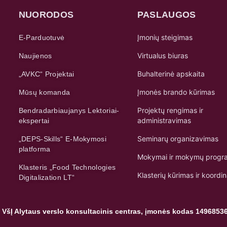
NUORODOS
PASLAUGOS
Įmonių steigimas
E-Parduotuvė
Virtualus biuras
Naujienos
Buhalterinė apskaita
„AVKC“ Projektai
Įmonės brando kūrimas
Mūsų komanda
Projektų rengimas ir
Bendradarbiaujanys Lektoriai-
administravimas
ekspertai
Seminarų organizavimas
„DEPS-Skills“ E-Mokymosi
platforma
Mokymai ir mokymų progr
Klasteris „Food Technologies
Klasterių kūrimas ir koordi
Digitalization LT“
 VšĮ Alytaus verslo konsultacinis centras, įmonės kodas 1496853