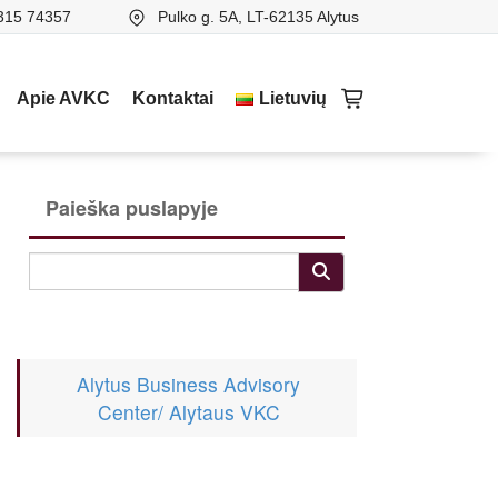
315 74357
Pulko g. 5A, LT-62135 Alytus
Apie AVKC
Kontaktai
Lietuvių
Paieška puslapyje
Alytus Business Advisory
Center/ Alytaus VKC