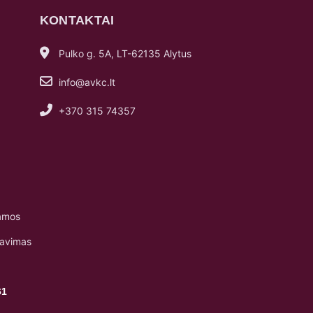
KONTAKTAI
Pulko g. 5A, LT-62135 Alytus
info@avkc.lt
+370 315 74357
amos
navimas
61