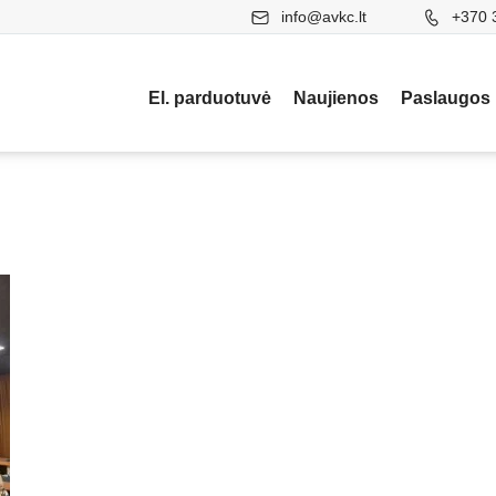
info@avkc.lt
+370 
El. parduotuvė
Naujienos
Paslaugos