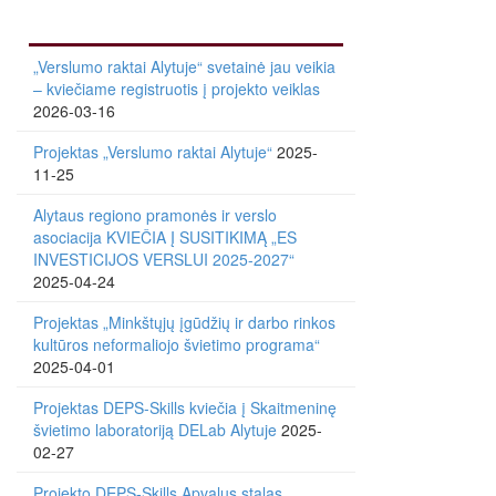
„Verslumo raktai Alytuje“ svetainė jau veikia
– kviečiame registruotis į projekto veiklas
2026-03-16
Projektas „Verslumo raktai Alytuje“
2025-
11-25
Alytaus regiono pramonės ir verslo
asociacija KVIEČIA Į SUSITIKIMĄ „ES
INVESTICIJOS VERSLUI 2025-2027“
2025-04-24
Projektas „Minkštųjų įgūdžių ir darbo rinkos
kultūros neformaliojo švietimo programa“
2025-04-01
Projektas DEPS-Skills kviečia į Skaitmeninę
švietimo laboratoriją DELab Alytuje
2025-
02-27
Projekto DEPS-Skills Apvalus stalas