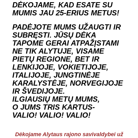
DĖKOJAME, KAD ESATE SU
MUMIS JAU
2️5
️-ERIUS METUS!
PADĖJOTE MUMS UŽAUGTI IR
SUBRĘSTI. JŪSŲ DĖKA
TAPOME GERAI ATPAŽĮSTAMI
NE TIK ALYTUJE, VISAME
PIETŲ REGIONE, BET IR
LENKIJOJE, VOKIETIJOJE,
ITALIJOJE, JUNGTINĖJE
KARALYSTĖJE, NORVEGIJOJE
IR ŠVEDIJOJE.
ILGIAUSIŲ METŲ MUMS,
O JUMS TRIS KARTUS-
VALIO! VALIO! VALIO!
Dėkojame Alytaus rajono savivaldybei už