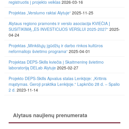
registruotis į projekto veiklas
2026-03-16
Projektas „Verslumo raktai Alytuje“
2025-11-25
Alytaus regiono pramonės ir verslo asociacija KVIEČIA Į
SUSITIKIMĄ „ES INVESTICIJOS VERSLUI 2025-2027“
2025-
04-24
Projektas „Minkštųjų įgūdžių ir darbo rinkos kultūros
neformaliojo švietimo programa“
2025-04-01
Projektas DEPS-Skills kviečia į Skaitmeninę švietimo
laboratoriją DELab Alytuje
2025-02-27
Projekto DEPS-Skills Apvalus stalas Lenkijoje: „Kritinis
mąstymas. Geroji praktika Lenkijoje.“ Lapkričio 28 d. – Spalio
2 d.
2023-11-14
Alytaus naujienų prenumerata