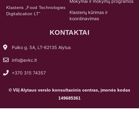
Mokymai ir mokymų programos
Klasteris „Food Technologies
Klasterių kūrimas ir
Digitalization LT“
koordinavimas
KONTAKTAI
Pulko g. 5A, LT-62135 Alytus
info@avkc.lt
+370 315 74357
© VšĮ Alytaus verslo konsultacinis centras, įmonės kodas
149685361