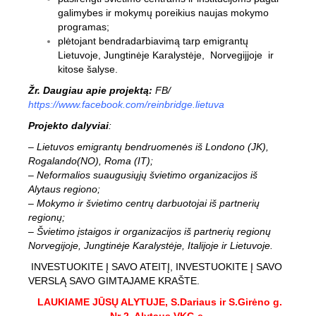
galimybes ir mokymų poreikius naujas mokymo
programas;
plėtojant bendradarbiavimą tarp emigrantų
Lietuvoje, Jungtinėje Karalystėje, Norvegijjoje ir
kitose šalyse.
Žr. Daugiau apie projektą:
FB/
https://www.facebook.com/reinbridge.lietuva
Projekto dalyviai
:
– Lietuvos emigrantų bendruomenės iš Londono (JK),
Rogalando(NO), Roma (IT);
– Neformalios suaugusiųjų švietimo organizacijos iš
Alytaus regiono;
– Mokymo ir švietimo centrų darbuotojai iš partnerių
regionų;
– Švietimo įstaigos ir organizacijos iš partnerių regionų
Norvegijoje, Jungtinėje Karalystėje, Italijoje ir Lietuvoje.
INVESTUOKITE Į SAVO ATEITĮ, INVESTUOKITE Į SAVO
VERSLĄ SAVO GIMTAJAME KRAŠTE.
LAUKIAME JŪSŲ ALYTUJE, S.Dariaus ir S.Girėno g.