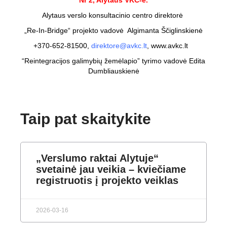
Nr 2, Alytaus VKC-e.
Alytaus verslo konsultacinio centro direktorė
„Re-In-Bridge“ projekto vadovė Algimanta Ščiglinskienė
+370-652-81500,
direktore@avkc.lt
,
www.avkc.lt
“Reintegracijos galimybių žemėlapio” tyrimo vadovė Edita
Dumbliauskienė
Taip pat skaitykite
„Verslumo raktai Alytuje“
svetainė jau veikia – kviečiame
registruotis į projekto veiklas
2026-03-16