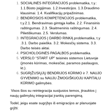
SOCIALINĖS INTEGRACIJOS problematika, t.y.:
1.1.Būsto įsigijimas. 1.2.Investicijos. 1.3.Draudimo
klausimai. 1.4. Kvalifikacijų pripažinimas.
BENDROSIOS KOMPETENCIJOS problematika,
t.y.2.1. Bendravimas gimtąja kalba. 2.2. Finansinis
raštingumas. 2.3. Skaitmeninis raštingumas. 2.4.
Pilietiškumas. 2.5. Verslumas.
INTEGRACIJOS Į DARBO RINKĄ problematika, t.y
.3.1. Darbo paieška. 3.2. Mokesčių sistema. 3.3.
Darbo teisės aktai.
PSICHOLOGINĖS PAGALBOS problematika.
VERSLO “START UP” teisinės sistemos Lietuvoje
(įmonės kūrimas, mokesčiai, paramos paslaugos,
kt.).
SUGRĮŽUSIŲJŲ BENDRIJOS KŪRIMO ir 7. NAUJO
GYVENIMO su NAUJU ŽMOGIŠKUOJU KAPITALU
KŪRIMO galimybės.
Visos šios su reintegracija susijusios temos, įtrauktos į
naujų galimybių integracijai įrankių parengimą.
Todėl, jeigu esate sugrįžęs iš emigracijos ar planuojate
grįžti: