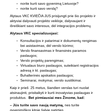
norite kurti savo gyvenimą Lietuvoje?
norite kurti savo verslą?
Alytaus VKC KVIEČIA JUS prisijungti prie šio projekto ir
aktyviai dalyvauti projekto veikloje, dalyvaujant ir
išreiškiant savo interesus, dėl integracijos problemų.
Alytaus VKC specializuojasi:
Konsultacijos ir patarimai ir dokumentų rengimas
bei asistavimas, dėl verslo kūrimo;
Verslo finansavimas ir finansinės paramos
paslaugos;
Verslo projektų parengimas;
Virtualaus biuro paslaugos, suteikiant registracijos
adresą ir kt. paslaugas;
Buhalterinės apskaitos paslaugos;
Seminarai, mokymai, verslo susitikimai.
Kaip ir prieš 25 metus, šiandien verslas turi nuolat
atsinaujinti, prisitaikyti ir kurti inovatyvias paslaugas ir
produktus.
Bet pirmiausiai mes Žinome, kad:
– Jūs turite savo naują matymą,
nes turite
gyvenimiškos kitoje šalyje patirties.