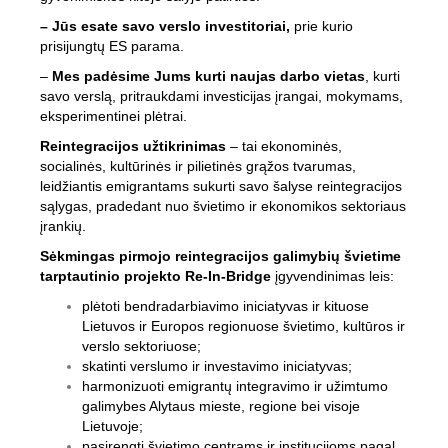
– Jūs esate savo verslo investitoriai,
prie kurio
prisijungtų ES parama.
–
Mes padėsime Jums kurti naujas darbo vietas
, kurti
savo verslą, pritraukdami investicijas įrangai, mokymams,
eksperimentinei plėtrai.
Reintegracijos užtikrinimas
– tai ekonominės,
socialinės, kultūrinės ir pilietinės grąžos tvarumas,
leidžiantis emigrantams sukurti savo šalyse reintegracijos
sąlygas, pradedant nuo švietimo ir ekonomikos sektoriaus
įrankių.
Sėkmingas pirmojo reintegracijos galimybių švietime
tarptautinio projekto Re-In-Bridge
įgyvendinimas leis:
plėtoti bendradarbiavimo iniciatyvas ir kituose
Lietuvos ir Europos regionuose švietimo, kultūros ir
verslo sektoriuose;
skatinti verslumo ir investavimo iniciatyvas;
harmonizuoti emigrantų integravimo ir užimtumo
galimybes Alytaus mieste, regione bei visoje
Lietuvoje;
pasirengti švietimo centrams ir institucijoms pagal