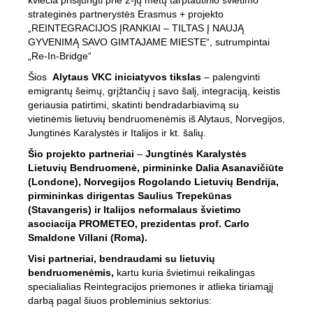
kviečia prisijungti prie 2-jų metų tarptautinio švietimo
strateginės partnerystės Erasmus + projekto
„REINTEGRACIJOS ĮRANKIAI – TILTAS Į NAUJĄ
GYVENIMĄ SAVO GIMTAJAME MIESTE“, sutrumpintai
„Re-In-Bridge“
Šios
Alytaus VKC iniciatyvos tikslas
– palengvinti
emigrantų šeimų, grįžtančių į savo šalį, integraciją, keistis
geriausia patirtimi, skatinti bendradarbiavimą su
vietinėmis lietuvių bendruomenėmis iš Alytaus, Norvegijos,
Jungtinės Karalystės ir Italijos ir kt. šalių.
Šio projekto partneriai
–
Jungtinės Karalystės
Lietuvių Bendruomenė, pirmininke Dalia Asanavičiūte
(Londone), Norvegijos Rogolando Lietuvių Bendrija,
pirmininkas dirigentas Saulius Trepekūnas
(Stavangeris) ir Italijos neformalaus švietimo
asociacija PROMETEO, prezidentas prof. Carlo
Smaldone Villani (Roma).
Visi partneriai, bendraudami su lietuvių
bendruomenėmis,
kartu kuria švietimui reikalingas
specialialias Reintegracijos priemones ir atlieka tiriamąjį
darbą pagal šiuos probleminius sektorius: