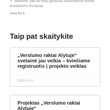
✓
Sieksime, kad tai būtų geriausia autocisterna maisto
produktams Europoje.
www.ftd.lt
Taip pat skaitykite
„Verslumo raktai Alytuje“
svetainė jau veikia – kviečiame
registruotis į projekto veiklas
2026-03-16
Projektas „Verslumo raktai
Alytuje“