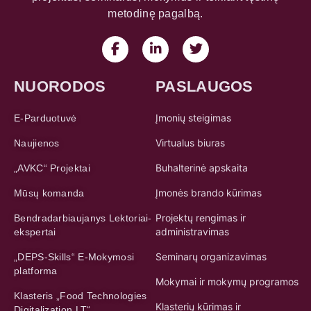
metodinę pagalbą.
NUORODOS
PASLAUGOS
Įmonių steigimas
E-Parduotuvė
Virtualus biuras
Naujienos
Buhalterinė apskaita
„AVKC“ Projektai
Įmonės brando kūrimas
Mūsų komanda
Projektų rengimas ir
Bendradarbiaujanys Lektoriai-
administravimas
ekspertai
Seminarų organizavimas
„DEPS-Skills“ E-Mokymosi
platforma
Mokymai ir mokymų programos
Klasteris „Food Technologies
Klasterių kūrimas ir
Digitalization LT“