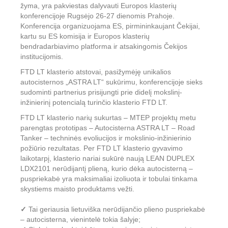
žyma, yra pakviestas dalyvauti Europos klasterių
konferencijoje Rugsėjo 26-27 dienomis Prahoje.
Konferencija organizuojama ES, pirmininkaujant Čekijai,
kartu su ES komisija ir Europos klasterių
bendradarbiavimo platforma ir atsakingomis Čekijos
institucijomis.
FTD LT klasterio atstovai, pasižymėję unikalios
autocisternos „ASTRA LT“ sukūrimu, konferencijoje sieks
sudominti partnerius prisijungti prie didelį mokslinį-
inžinierinį potencialą turinčio klasterio FTD LT.
FTD LT klasterio narių sukurtas – MTEP projektų metu
parengtas prototipas – Autocisterna ASTRA LT – Road
Tanker – techninės evoliucijos ir mokslinio-inžinierinio
požiūrio rezultatas. Per FTD LT klasterio gyvavimo
laikotarpį, klasterio nariai sukūrė naują LEAN DUPLEX
LDX2101 nerūdijantį plieną, kurio dėka autocisterną –
puspriekabė yra maksimaliai izoliuota ir tobulai tinkama
skystiems maisto produktams vežti.
✓
Tai geriausia lietuviška nerūdijančio plieno puspriekabė
– autocisterna, vienintelė tokia šalyje;