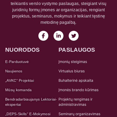
teikiantis verslo vystymo paslaugas, steigiant visų
juridinių formų įmones ar organizacijas, rengiant
projektus, seminarus, mokymus ir teikiant tęstinę
metodinę pagalbą.
NUORODOS
PASLAUGOS
Įmonių steigimas
E-Parduotuvė
Virtualus biuras
Naujienos
Buhalterinė apskaita
„AVKC“ Projektai
Įmonės brando kūrimas
Mūsų komanda
Projektų rengimas ir
Bendradarbiaujanys Lektoriai-
administravimas
ekspertai
Seminarų organizavimas
„DEPS-Skills“ E-Mokymosi