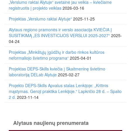
„Verslumo raktai Alytuje“ svetainė jau veikia – kviečiame
registruotis į projekto veiklas
2026-03-16
Projektas „Verslumo raktai Alytuje“
2025-11-25
Alytaus regiono pramonės ir verslo asociacija KVIEČIA Į
SUSITIKIMĄ „ES INVESTICIJOS VERSLUI 2025-2027“
2025-
04-24
Projektas „Minkštųjų įgūdžių ir darbo rinkos kultūros
neformaliojo švietimo programa“
2025-04-01
Projektas DEPS-Skills kviečia į Skaitmeninę švietimo
laboratoriją DELab Alytuje
2025-02-27
Projekto DEPS-Skills Apvalus stalas Lenkijoje: „Kritinis
mąstymas. Geroji praktika Lenkijoje.“ Lapkričio 28 d. – Spalio
2 d.
2023-11-14
Alytaus naujienų prenumerata