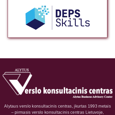
Alytaus verslo konsultacinis centras, įkurtas 1993 metais
– pirmasis verslo konsultacinis centras Lietuvoje,