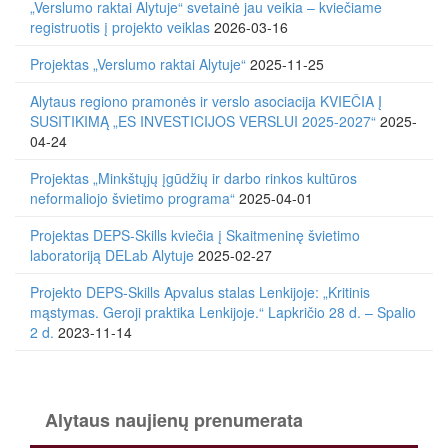
„Verslumo raktai Alytuje“ svetainė jau veikia – kviečiame
registruotis į projekto veiklas
2026-03-16
Projektas „Verslumo raktai Alytuje“
2025-11-25
Alytaus regiono pramonės ir verslo asociacija KVIEČIA Į
SUSITIKIMĄ „ES INVESTICIJOS VERSLUI 2025-2027“
2025-
04-24
Projektas „Minkštųjų įgūdžių ir darbo rinkos kultūros
neformaliojo švietimo programa“
2025-04-01
Projektas DEPS-Skills kviečia į Skaitmeninę švietimo
laboratoriją DELab Alytuje
2025-02-27
Projekto DEPS-Skills Apvalus stalas Lenkijoje: „Kritinis
mąstymas. Geroji praktika Lenkijoje.“ Lapkričio 28 d. – Spalio
2 d.
2023-11-14
Alytaus naujienų prenumerata