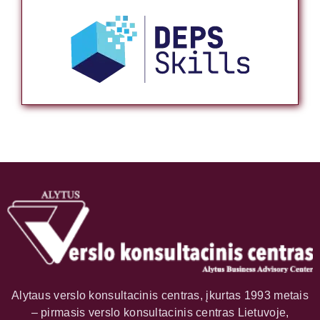
Alytaus verslo konsultacinis centras, įkurtas 1993 metais
– pirmasis verslo konsultacinis centras Lietuvoje,