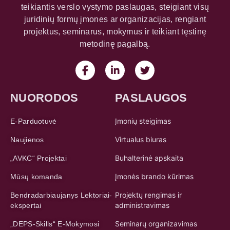
teikiantis verslo vystymo paslaugas, steigiant visų
juridinių formų įmones ar organizacijas, rengiant
projektus, seminarus, mokymus ir teikiant tęstinę
metodinę pagalbą.
NUORODOS
PASLAUGOS
Įmonių steigimas
E-Parduotuvė
Virtualus biuras
Naujienos
Buhalterinė apskaita
„AVKC“ Projektai
Įmonės brando kūrimas
Mūsų komanda
Projektų rengimas ir
Bendradarbiaujanys Lektoriai-
administravimas
ekspertai
Seminarų organizavimas
„DEPS-Skills“ E-Mokymosi