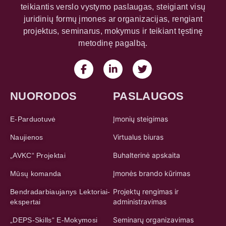
teikiantis verslo vystymo paslaugas, steigiant visų
juridinių formų įmones ar organizacijas, rengiant
projektus, seminarus, mokymus ir teikiant tęstinę
metodinę pagalbą.
NUORODOS
PASLAUGOS
Įmonių steigimas
E-Parduotuvė
Virtualus biuras
Naujienos
Buhalterinė apskaita
„AVKC“ Projektai
Įmonės brando kūrimas
Mūsų komanda
Projektų rengimas ir
Bendradarbiaujanys Lektoriai-
administravimas
ekspertai
Seminarų organizavimas
„DEPS-Skills“ E-Mokymosi