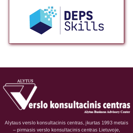
Alytaus verslo konsultacinis centras, įkurtas 1993 metais
– pirmasis verslo konsultacinis centras Lietuvoje,