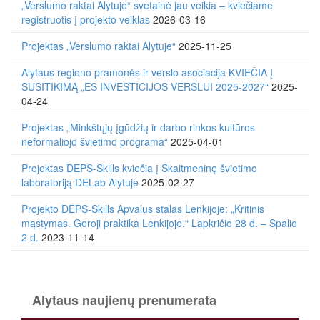
„Verslumo raktai Alytuje“ svetainė jau veikia – kviečiame
registruotis į projekto veiklas
2026-03-16
Projektas „Verslumo raktai Alytuje“
2025-11-25
Alytaus regiono pramonės ir verslo asociacija KVIEČIA Į
SUSITIKIMĄ „ES INVESTICIJOS VERSLUI 2025-2027“
2025-
04-24
Projektas „Minkštųjų įgūdžių ir darbo rinkos kultūros
neformaliojo švietimo programa“
2025-04-01
Projektas DEPS-Skills kviečia į Skaitmeninę švietimo
laboratoriją DELab Alytuje
2025-02-27
Projekto DEPS-Skills Apvalus stalas Lenkijoje: „Kritinis
mąstymas. Geroji praktika Lenkijoje.“ Lapkričio 28 d. – Spalio
2 d.
2023-11-14
Alytaus naujienų prenumerata