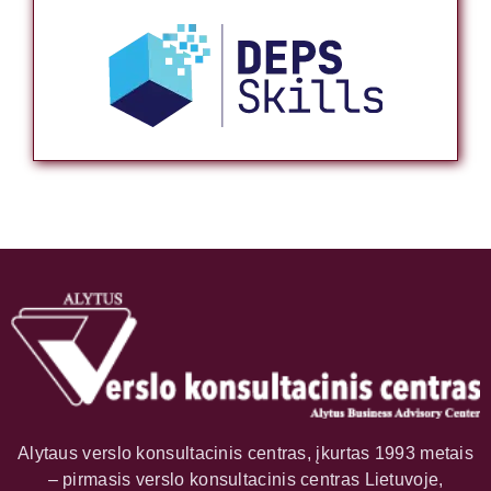
Alytaus verslo konsultacinis centras, įkurtas 1993 metais
– pirmasis verslo konsultacinis centras Lietuvoje,