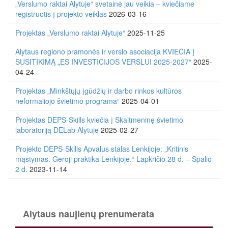
„Verslumo raktai Alytuje“ svetainė jau veikia – kviečiame
registruotis į projekto veiklas
2026-03-16
Projektas „Verslumo raktai Alytuje“
2025-11-25
Alytaus regiono pramonės ir verslo asociacija KVIEČIA Į
SUSITIKIMĄ „ES INVESTICIJOS VERSLUI 2025-2027“
2025-
04-24
Projektas „Minkštųjų įgūdžių ir darbo rinkos kultūros
neformaliojo švietimo programa“
2025-04-01
Projektas DEPS-Skills kviečia į Skaitmeninę švietimo
laboratoriją DELab Alytuje
2025-02-27
Projekto DEPS-Skills Apvalus stalas Lenkijoje: „Kritinis
mąstymas. Geroji praktika Lenkijoje.“ Lapkričio 28 d. – Spalio
2 d.
2023-11-14
Alytaus naujienų prenumerata