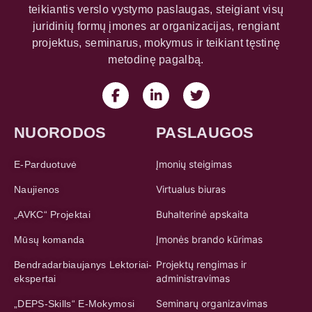
teikiantis verslo vystymo paslaugas, steigiant visų
juridinių formų įmones ar organizacijas, rengiant
projektus, seminarus, mokymus ir teikiant tęstinę
metodinę pagalbą.
NUORODOS
PASLAUGOS
Įmonių steigimas
E-Parduotuvė
Virtualus biuras
Naujienos
Buhalterinė apskaita
„AVKC“ Projektai
Įmonės brando kūrimas
Mūsų komanda
Projektų rengimas ir
Bendradarbiaujanys Lektoriai-
administravimas
ekspertai
Seminarų organizavimas
„DEPS-Skills“ E-Mokymosi