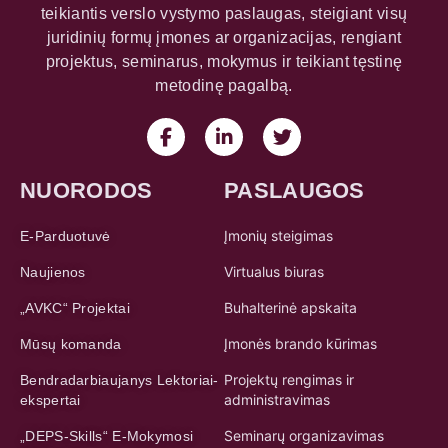
teikiantis verslo vystymo paslaugas, steigiant visų
juridinių formų įmones ar organizacijas, rengiant
projektus, seminarus, mokymus ir teikiant tęstinę
metodinę pagalbą.
NUORODOS
PASLAUGOS
Įmonių steigimas
E-Parduotuvė
Virtualus biuras
Naujienos
Buhalterinė apskaita
„AVKC“ Projektai
Įmonės brando kūrimas
Mūsų komanda
Projektų rengimas ir
Bendradarbiaujanys Lektoriai-
administravimas
ekspertai
Seminarų organizavimas
„DEPS-Skills“ E-Mokymosi