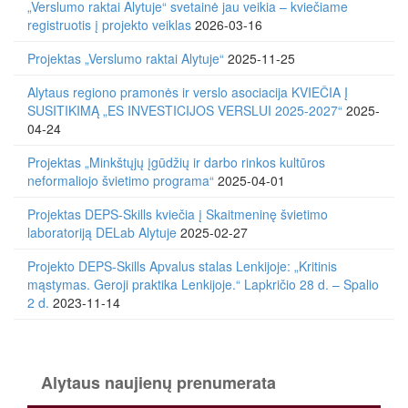
„Verslumo raktai Alytuje“ svetainė jau veikia – kviečiame
registruotis į projekto veiklas
2026-03-16
Projektas „Verslumo raktai Alytuje“
2025-11-25
Alytaus regiono pramonės ir verslo asociacija KVIEČIA Į
SUSITIKIMĄ „ES INVESTICIJOS VERSLUI 2025-2027“
2025-
04-24
Projektas „Minkštųjų įgūdžių ir darbo rinkos kultūros
neformaliojo švietimo programa“
2025-04-01
Projektas DEPS-Skills kviečia į Skaitmeninę švietimo
laboratoriją DELab Alytuje
2025-02-27
Projekto DEPS-Skills Apvalus stalas Lenkijoje: „Kritinis
mąstymas. Geroji praktika Lenkijoje.“ Lapkričio 28 d. – Spalio
2 d.
2023-11-14
Alytaus naujienų prenumerata