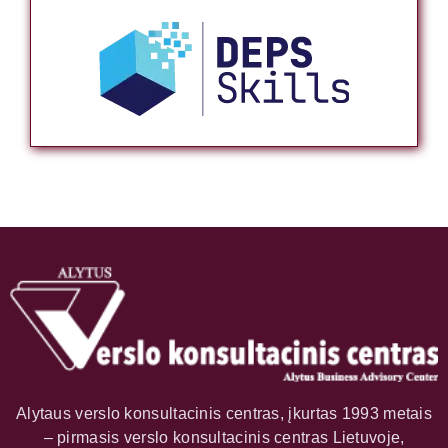
Alytaus verslo konsultacinis centras, įkurtas 1993 metais
– pirmasis verslo konsultacinis centras Lietuvoje,