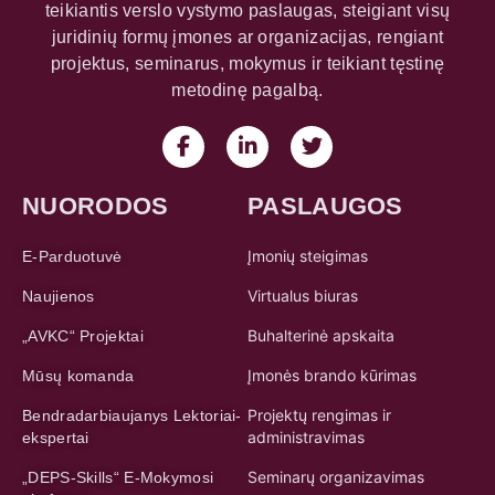
NUORODOS
PASLAUGOS
Įmonių steigimas
E-Parduotuvė
Virtualus biuras
Naujienos
Buhalterinė apskaita
„AVKC“ Projektai
Įmonės brando kūrimas
Mūsų komanda
Projektų rengimas ir
Bendradarbiaujanys Lektoriai-
administravimas
ekspertai
Seminarų organizavimas
„DEPS-Skills“ E-Mokymosi
platforma
Mokymai ir mokymų programos
Klasteris „Food Technologies
Klasterių kūrimas ir
Digitalization LT“
koordinavimas