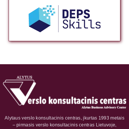
Alytaus verslo konsultacinis centras, įkurtas 1993 metais
– pirmasis verslo konsultacinis centras Lietuvoje,
teikiantis verslo vystymo paslaugas, steigiant visų
juridinių formų įmones ar organizacijas, rengiant
projektus, seminarus, mokymus ir teikiant tęstinę
metodinę pagalbą.