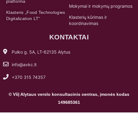
KONTAKTAI
Pulko g. 5A, LT-62135 Alytus
info@avkc.lt
+370 315 74357
© VšĮ Alytaus verslo konsultacinis centras, įmonės kodas
149685361