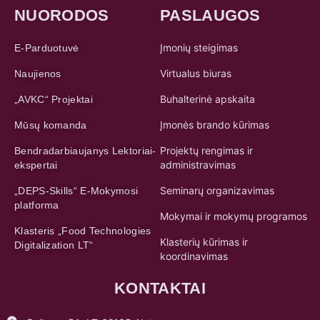
NUORODOS
PASLAUGOS
Įmonių steigimas
E-Parduotuvė
Virtualus biuras
Naujienos
Buhalterinė apskaita
„AVKC“ Projektai
Įmonės brando kūrimas
Mūsų komanda
Projektų rengimas ir
Bendradarbiaujanys Lektoriai-
administravimas
ekspertai
Seminarų organizavimas
„DEPS-Skills“ E-Mokymosi
platforma
Mokymai ir mokymų programos
Klasteris „Food Technologies
Klasterių kūrimas ir
Digitalization LT“
koordinavimas
KONTAKTAI