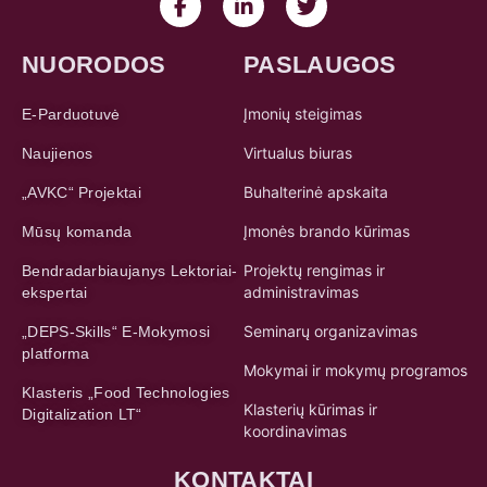
NUORODOS
PASLAUGOS
Įmonių steigimas
E-Parduotuvė
Virtualus biuras
Naujienos
Buhalterinė apskaita
„AVKC“ Projektai
Įmonės brando kūrimas
Mūsų komanda
Projektų rengimas ir
Bendradarbiaujanys Lektoriai-
administravimas
ekspertai
Seminarų organizavimas
„DEPS-Skills“ E-Mokymosi
platforma
Mokymai ir mokymų programos
Klasteris „Food Technologies
Klasterių kūrimas ir
Digitalization LT“
koordinavimas
KONTAKTAI