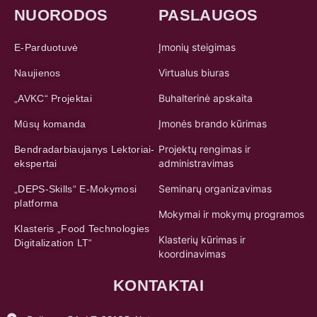
NUORODOS
PASLAUGOS
Įmonių steigimas
E-Parduotuvė
Virtualus biuras
Naujienos
Buhalterinė apskaita
„AVKC“ Projektai
Įmonės brando kūrimas
Mūsų komanda
Projektų rengimas ir
Bendradarbiaujanys Lektoriai-
administravimas
ekspertai
Seminarų organizavimas
„DEPS-Skills“ E-Mokymosi
platforma
Mokymai ir mokymų programos
Klasteris „Food Technologies
Klasterių kūrimas ir
Digitalization LT“
koordinavimas
KONTAKTAI