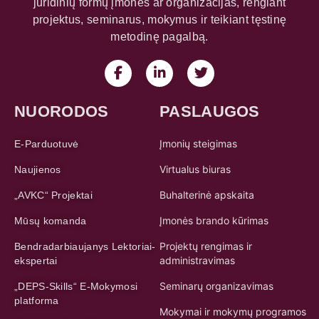
juridinių formų įmones ar organizacijas, rengiant
projektus, seminarus, mokymus ir teikiant tęstinę
metodinę pagalbą.
NUORODOS
PASLAUGOS
Įmonių steigimas
E-Parduotuvė
Virtualus biuras
Naujienos
Buhalterinė apskaita
„AVKC“ Projektai
Įmonės brando kūrimas
Mūsų komanda
Projektų rengimas ir
Bendradarbiaujanys Lektoriai-
administravimas
ekspertai
Seminarų organizavimas
„DEPS-Skills“ E-Mokymosi
platforma
Mokymai ir mokymų programos