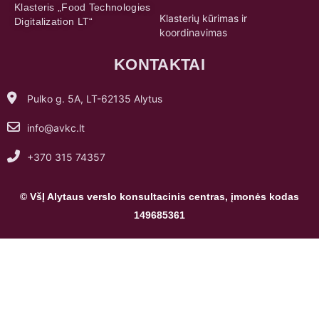
Klasteris „Food Technologies
Klasterių kūrimas ir
Digitalization LT“
koordinavimas
KONTAKTAI
Pulko g. 5A, LT-62135 Alytus
info@avkc.lt
+370 315 74357
© VšĮ Alytaus verslo konsultacinis centras, įmonės kodas
149685361