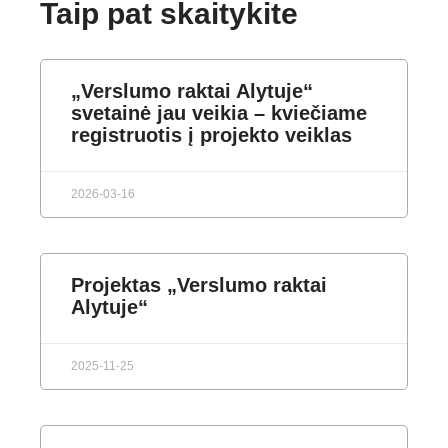
Taip pat skaitykite
„Verslumo raktai Alytuje“
svetainė jau veikia – kviečiame
registruotis į projekto veiklas
2026-03-16
Projektas „Verslumo raktai
Alytuje“
2025-11-25