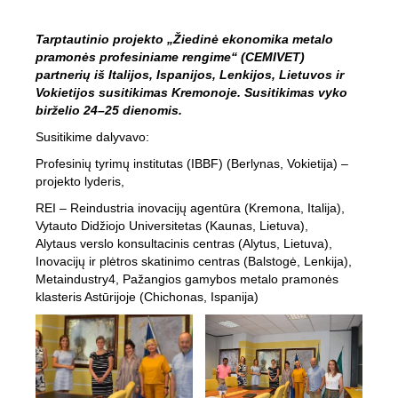
Tarptautinio projekto „Žiedinė ekonomika metalo
pramonės profesiniame rengime“ (CEMIVET)
partnerių iš Italijos, Ispanijos, Lenkijos, Lietuvos ir
Vokietijos susitikimas Kremonoje. Susitikimas vyko
birželio 24–25 dienomis.
Susitikime dalyvavo:
Profesinių tyrimų institutas (IBBF) (Berlynas, Vokietija) –
projekto lyderis,
REI – Reindustria inovacijų agentūra (Kremona, Italija),
Vytauto Didžiojo Universitetas (Kaunas, Lietuva),
Alytaus verslo konsultacinis centras (Alytus, Lietuva),
Inovacijų ir plėtros skatinimo centras (Balstogė, Lenkija),
Metaindustry4, Pažangios gamybos metalo pramonės
klasteris Astūrijoje (Chichonas, Ispanija)