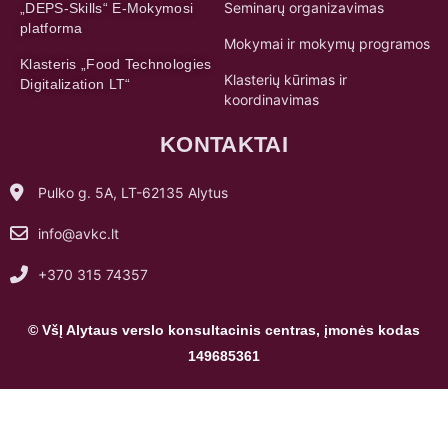
Seminarų organizavimas
„DEPS-Skills“ E-Mokymosi
platforma
Mokymai ir mokymų programos
Klasteris „Food Technologies
Klasterių kūrimas ir
Digitalization LT“
koordinavimas
KONTAKTAI
Pulko g. 5A, LT-62135 Alytus
info@avkc.lt
+370 315 74357
© VšĮ Alytaus verslo konsultacinis centras, įmonės kodas
149685361