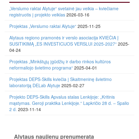
„Verslumo raktai Alytuje“ svetainė jau veikia – kviečiame
registruotis į projekto veiklas
2026-03-16
Projektas „Verslumo raktai Alytuje“
2025-11-25
Alytaus regiono pramonės ir verslo asociacija KVIEČIA Į
SUSITIKIMĄ „ES INVESTICIJOS VERSLUI 2025-2027“
2025-
04-24
Projektas „Minkštųjų įgūdžių ir darbo rinkos kultūros
neformaliojo švietimo programa“
2025-04-01
Projektas DEPS-Skills kviečia į Skaitmeninę švietimo
laboratoriją DELab Alytuje
2025-02-27
Projekto DEPS-Skills Apvalus stalas Lenkijoje: „Kritinis
mąstymas. Geroji praktika Lenkijoje.“ Lapkričio 28 d. – Spalio
2 d.
2023-11-14
Alytaus naujienų prenumerata