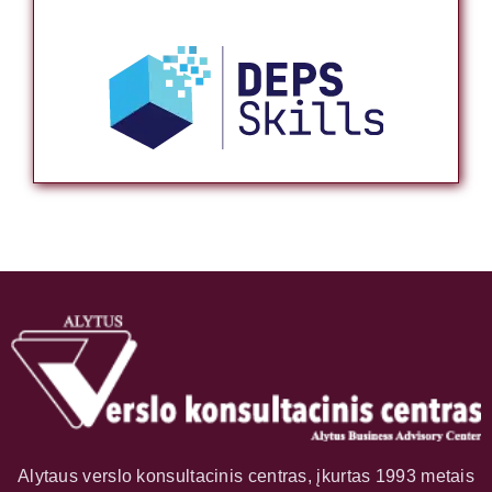
Alytaus verslo konsultacinis centras, įkurtas 1993 metais