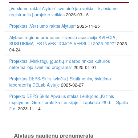
„Verslumo raktai Alytuje“ svetainė jau veikia – kviečiame
registruotis į projekto veiklas
2026-03-16
Projektas „Verslumo raktai Alytuje“
2025-11-25
Alytaus regiono pramonės ir verslo asociacija KVIEČIA Į
SUSITIKIMĄ „ES INVESTICIJOS VERSLUI 2025-2027“
2025-
04-24
Projektas „Minkštųjų įgūdžių ir darbo rinkos kultūros
neformaliojo švietimo programa“
2025-04-01
Projektas DEPS-Skills kviečia į Skaitmeninę švietimo
laboratoriją DELab Alytuje
2025-02-27
Projekto DEPS-Skills Apvalus stalas Lenkijoje: „Kritinis
mąstymas. Geroji praktika Lenkijoje.“ Lapkričio 28 d. – Spalio
2 d.
2023-11-14
Alytaus naujienų prenumerata