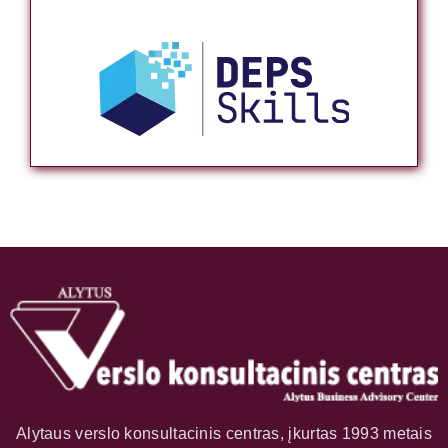
Alytaus verslo konsultacinis centras, įkurtas 1993 metais