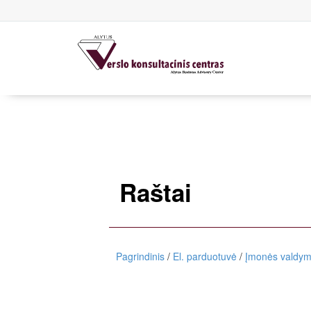
Raštai
Pagrindinis
/
El. parduotuvė
/
Įmonės valdymo