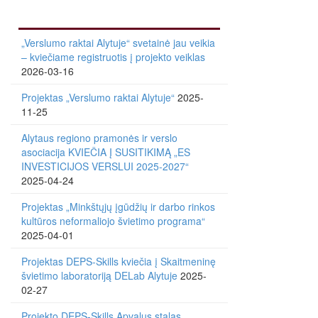
„Verslumo raktai Alytuje“ svetainė jau veikia
– kviečiame registruotis į projekto veiklas
2026-03-16
Projektas „Verslumo raktai Alytuje“
2025-
11-25
Alytaus regiono pramonės ir verslo
asociacija KVIEČIA Į SUSITIKIMĄ „ES
INVESTICIJOS VERSLUI 2025-2027“
2025-04-24
Projektas „Minkštųjų įgūdžių ir darbo rinkos
kultūros neformaliojo švietimo programa“
2025-04-01
Projektas DEPS-Skills kviečia į Skaitmeninę
švietimo laboratoriją DELab Alytuje
2025-
02-27
Projekto DEPS-Skills Apvalus stalas