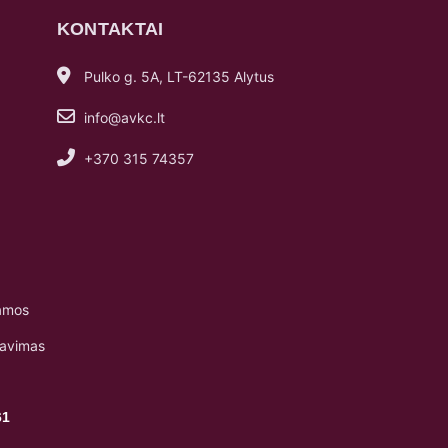
KONTAKTAI
Pulko g. 5A, LT-62135 Alytus
info@avkc.lt
+370 315 74357
amos
navimas
61