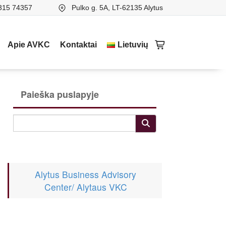
315 74357
Pulko g. 5A, LT-62135 Alytus
Apie AVKC
Kontaktai
Lietuvių
Paieška puslapyje
Alytus Business Advisory
Center/ Alytaus VKC