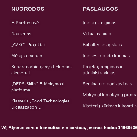
NUORODOS
PASLAUGOS
Įmonių steigimas
E-Parduotuvė
Virtualus biuras
Naujienos
Buhalterinė apskaita
„AVKC“ Projektai
Įmonės brando kūrimas
Mūsų komanda
Projektų rengimas ir
Bendradarbiaujanys Lektoriai-
administravimas
ekspertai
Seminarų organizavimas
„DEPS-Skills“ E-Mokymosi
platforma
Mokymai ir mokymų progr
Klasteris „Food Technologies
Klasterių kūrimas ir koordi
Digitalization LT“
 VšĮ Alytaus verslo konsultacinis centras, įmonės kodas 1496853