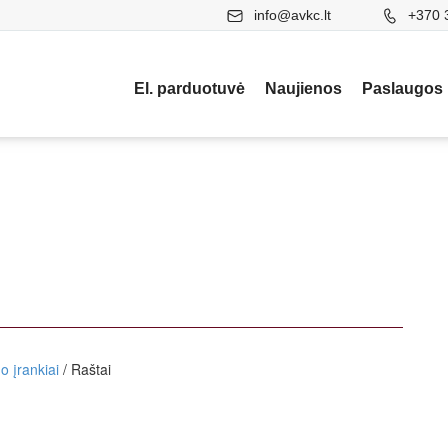
info@avkc.lt
+370 
El. parduotuvė
Naujienos
Paslaugos
 įrankiai
/ Raštai