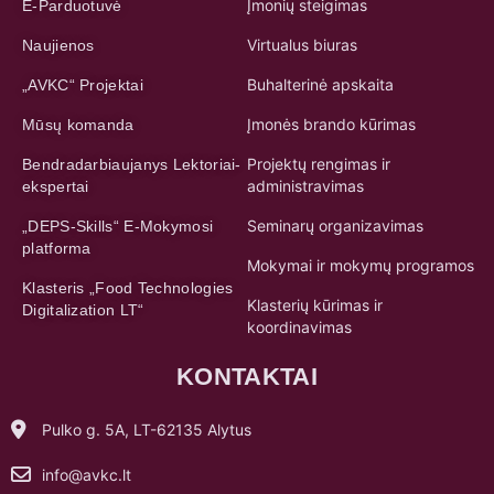
Įmonių steigimas
E-Parduotuvė
Virtualus biuras
Naujienos
Buhalterinė apskaita
„AVKC“ Projektai
Įmonės brando kūrimas
Mūsų komanda
Projektų rengimas ir
Bendradarbiaujanys Lektoriai-
administravimas
ekspertai
Seminarų organizavimas
„DEPS-Skills“ E-Mokymosi
platforma
Mokymai ir mokymų programos
Klasteris „Food Technologies
Klasterių kūrimas ir
Digitalization LT“
koordinavimas
KONTAKTAI
Pulko g. 5A, LT-62135 Alytus
info@avkc.lt