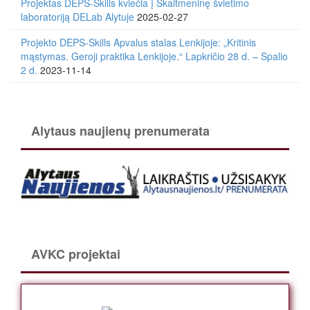
Projektas DEPS-Skills kviečia į Skaitmeninę švietimo
laboratoriją DELab Alytuje
2025-02-27
Projekto DEPS-Skills Apvalus stalas Lenkijoje: „Kritinis
mąstymas. Geroji praktika Lenkijoje.“ Lapkričio 28 d. – Spalio
2 d.
2023-11-14
Alytaus naujienų prenumerata
AVKC projektai